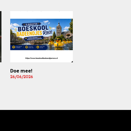
Doe mee!
Mediart-Judan Medic
B.V. nieuwe
26/06/2026
boardingsponsor en
leverancier
fysiomaterialen
25/06/2026