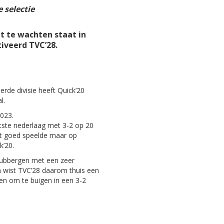
e selectie
t te wachten staat in
iveerd TVC’28.
erde divisie heeft Quick’20
l.
2023.
tste nederlaag met 3-2 op 20
et goed speelde maar op
k’20.
Tubbergen met een zeer
en wist TVC’28 daarom thuis een
ten om te buigen in een 3-2