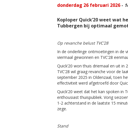
donderdag 26 februari 2026
-
1
Koploper Quick’20 weet wat he
Tubbergen bij optimaal gemot
Op revanche belust TVC’28
In de onderlinge ontmoetingen in de vi
viermaal gewonnen en TVC’28 eenmaa
Quick’20 won thuis driemaal en uit in 
TVC’28 wil graag revanche voor de laa
september 2025 in Oldenzaal, toen h
effectiviteit werd afgetroefd door Quic
Quick’20 weet dat het kan spoken in 
enthousiast thuispubliek. Vorig seizo
1-2 achterstand in de laatste 15 minu
zege.
Stand