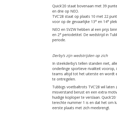
Quick’20 staat bovenaan met 39 punt
en drie op NEO.
TVC’28 staat op plaats 10 met 22 pun
e
e
voor op de gevaarlijke 13
en 14
plek
NEO en SVZW hebben al een prijs binn
e
en 2
periodetitel. De wedstrijd in Tub
periode.
Derby’s zijn wedstrijden op zich
In steekderby’s tellen standen niet, all
onderlinge sportieve rivaliteit voorop,
teams altijd tot het uiterste en wordt 
te ontregelen.
Tubbigs voetbaltrots TVC’28 wil laten 
misverstand berust en een extra motiva
huidige koploper te verslaan. Quick’20 
terechte nummer 1 is en dat het om k
eerste plaats met zich meebrengt.