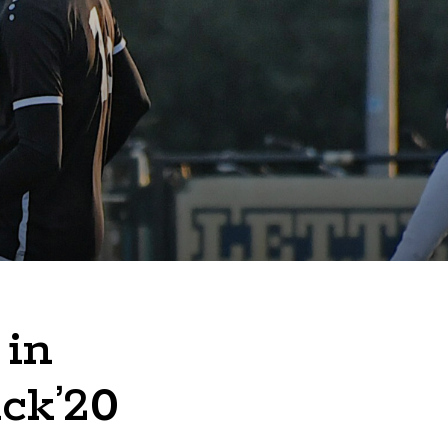
 in
ck’20