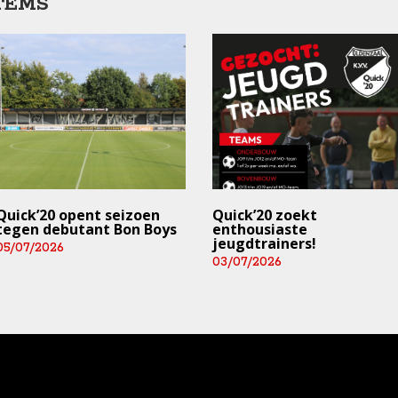
TEMS
Quick’20 opent seizoen
Quick’20 zoekt
tegen debutant Bon Boys
enthousiaste
jeugdtrainers!
05/07/2026
03/07/2026