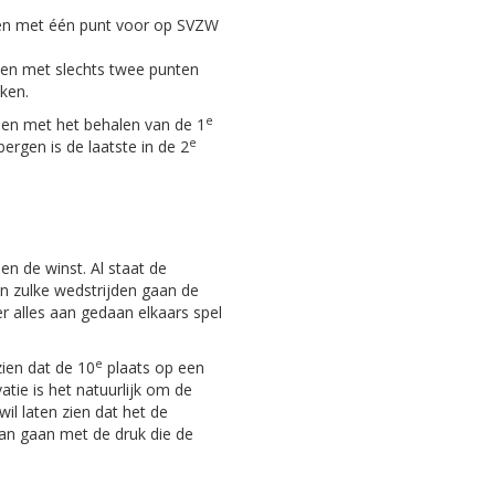
en met één punt voor op SVZW
ten met slechts twee punten
ken.
e
en met het behalen van de 1
e
bergen is de laatste in de 2
een de winst. Al staat de
 in zulke wedstrijden gaan de
er alles aan gedaan elkaars spel
e
zien dat de 10
plaats op een
tie is het natuurlijk om de
wil laten zien dat het de
an gaan met de druk die de