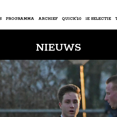
S
PROGRAMMA
ARCHIEF
QUICK’20
1E SELECTIE
A
NIEUWS