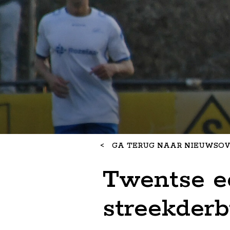
<
GA TERUG NAAR NIEUWSOV
Twentse ee
streekderb