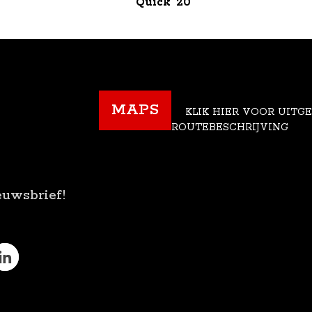
Quick '20
MAPS
KLIK HIER VOOR UITG
ROUTEBESCHRIJVING
euwsbrief!