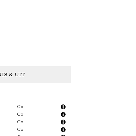
IS & UIT
Co
Co
Co
Co