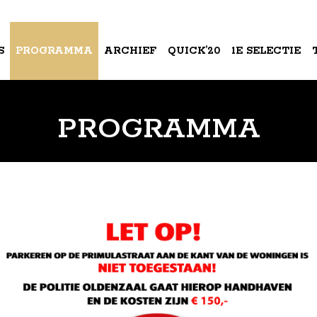
S
PROGRAMMA
ARCHIEF
QUICK’20
1E SELECTIE
A
PROGRAMMA