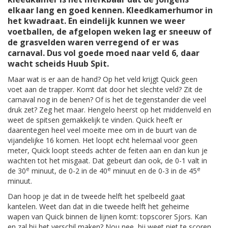
elkaar lang en goed kennen. Kleedkamerhumor in
het kwadraat. En eindelijk kunnen we weer
voetballen, de afgelopen weken lag er sneeuw of
de grasvelden waren verregend of er was
carnaval. Dus vol goede moed naar veld 6, daar
wacht scheids Huub Spit.
Maar wat is er aan de hand? Op het veld krijgt Quick geen
voet aan de trapper. Komt dat door het slechte veld? Zit de
carnaval nog in de benen? Of is het de tegenstander die veel
druk zet? Zeg het maar. Hengelo heerst op het middenveld en
weet de spitsen gemakkelijk te vinden. Quick heeft er
daarentegen heel veel moeite mee om in de buurt van de
vijandelijke 16 komen. Het loopt echt helemaal voor geen
meter, Quick loopt steeds achter de feiten aan en dan kun je
wachten tot het misgaat. Dat gebeurt dan ook, de 0-1 valt in
e
e
e
de 30
minuut, de 0-2 in de 40
minuut en de 0-3 in de 45
minuut.
Dan hoop je dat in de tweede helft het spelbeeld gaat
kantelen. Weet dan dat in die tweede helft het geheime
wapen van Quick binnen de lijnen komt: topscorer Sjors. Kan
en zal hij het verschil maken? Nou nee, hij weet niet te scoren