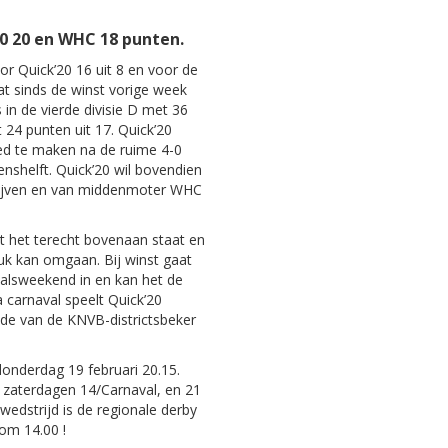
0 20 en WHC 18 punten.
or Quick’20 16 uit 8 en voor de
at sinds de winst vorige week
 in de vierde divisie D met 36
 24 punten uit 17. Quick’20
ed te maken na de ruime 4-0
nshelft. Quick’20 wil bovendien
lijven en van middenmoter WHC
 het terecht bovenaan staat en
uk kan omgaan. Bij winst gaat
valsweekend in en kan het de
a carnaval speelt Quick’20
de van de KNVB-districtsbeker
onderdag 19 februari 20.15.
 zaterdagen 14/Carnaval, en 21
wedstrijd is de regionale derby
om 14.00 !