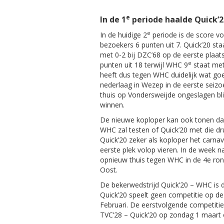
e
In de 1
periode haalde Quick’2
e
In de huidige 2
periode is de score vo
bezoekers 6 punten uit 7. Quick’20 sta
met 0-2 bij DZC’68 op de eerste plaats
e
punten uit 18 terwijl WHC 9
staat met
heeft dus tegen WHC duidelijk wat go
nederlaag in Wezep in de eerste seizoe
thuis op Vondersweijde ongeslagen b
winnen.
De nieuwe koploper kan ook tonen dat
WHC zal testen of Quick’20 met die dr
Quick’20 zeker als koploper het carna
eerste plek volop vieren. In de week n
opnieuw thuis tegen WHC in de 4e ron
Oost.
De bekerwedstrijd Quick’20 – WHC is d
Quick’20 speelt geen competitie op de
Februari. De eerstvolgende competitie
TVC’28 – Quick’20 op zondag 1 maart 