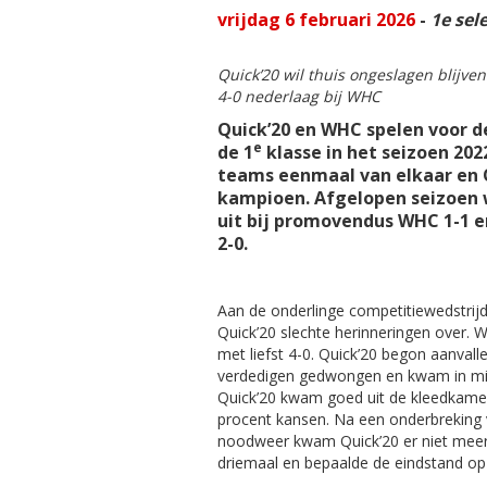
vrijdag 6 februari 2026
-
1e sele
Quick’20 wil thuis ongeslagen blijve
4-0 nederlaag bij WHC
Quick’20 en WHC spelen voor d
e
de 1
klasse in het seizoen 20
teams eenmaal van elkaar en Q
kampioen.
Afgelopen seizoen w
uit bij promovendus WHC 1-1 e
2-0.
Aan de onderlinge competitiewedstrijd
Quick’20 slechte herinneringen over
met liefst 4-0. Quick’20 begon aanvall
verdedigen gedwongen en kwam in min
Quick’20 kwam goed uit de kleedkame
procent kansen. Na een onderbreking 
noodweer kwam Quick’20 er niet meer
driemaal en bepaalde de eindstand op 