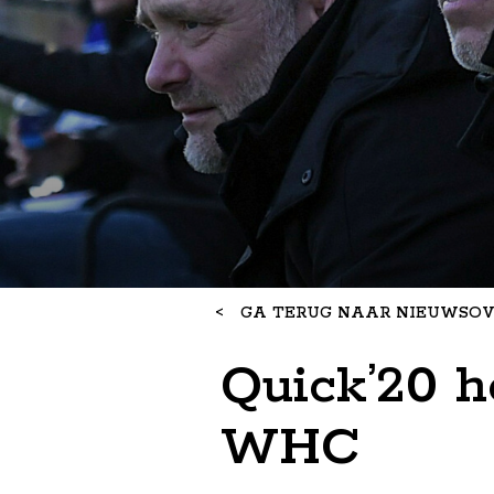
<
GA TERUG NAAR NIEUWSOV
Quick’20 h
WHC