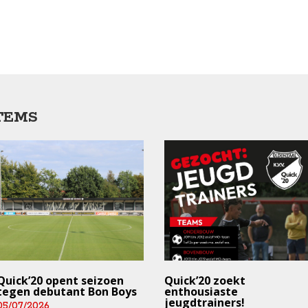
TEMS
Quick’20 opent seizoen
Quick’20 zoekt
tegen debutant Bon Boys
enthousiaste
jeugdtrainers!
05/07/2026