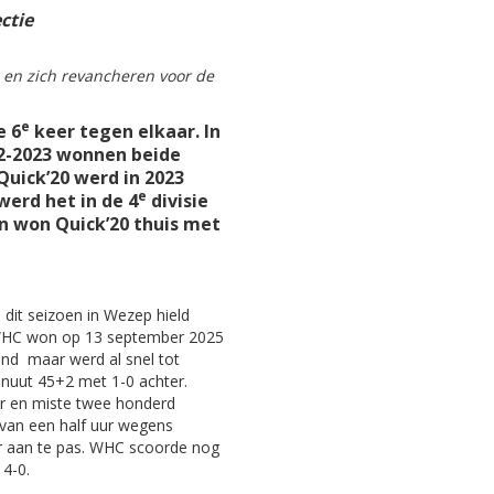
ctie
n en zich revancheren voor de
e
e 6
keer tegen elkaar. In
22-2023 wonnen beide
uick’20 werd in 2023
e
erd het in de 4
divisie
n won Quick’20 thuis met
 dit seizoen in Wezep hield
. WHC won op 13 september 2025
end maar werd al snel tot
uut 45+2 met 1-0 achter.
r en miste twee honderd
van een half uur wegens
 aan te pas. WHC scoorde nog
4-0.