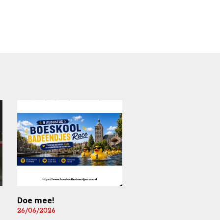
Doe mee!
Mediart-Judan Medic
B.V. nieuwe
26/06/2026
boardingsponsor en