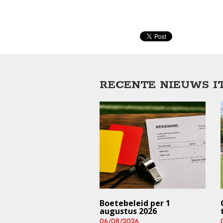
RECENTE NIEUWS I
trainingen en
Boetebeleid per 1
rijden ⚠️ (deze
augustus 2026
 en aankomend
06/08/2026