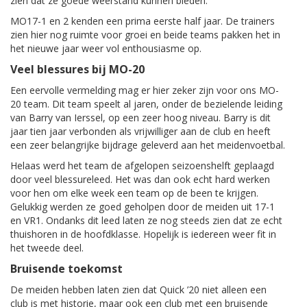
zien dat ze goede weerstand kunnen bieden.
MO17-1 en 2 kenden een prima eerste half jaar. De trainers
zien hier nog ruimte voor groei en beide teams pakken het in
het nieuwe jaar weer vol enthousiasme op.
Veel blessures bij MO-20
Een eervolle vermelding mag er hier zeker zijn voor ons MO-
20 team. Dit team speelt al jaren, onder de bezielende leiding
van Barry van Ierssel, op een zeer hoog niveau. Barry is dit
jaar tien jaar verbonden als vrijwilliger aan de club en heeft
een zeer belangrijke bijdrage geleverd aan het meidenvoetbal.
Helaas werd het team de afgelopen seizoenshelft geplaagd
door veel blessureleed. Het was dan ook echt hard werken
voor hen om elke week een team op de been te krijgen.
Gelukkig werden ze goed geholpen door de meiden uit 17-1
en VR1. Ondanks dit leed laten ze nog steeds zien dat ze echt
thuishoren in de hoofdklasse. Hopelijk is iedereen weer fit in
het tweede deel.
Bruisende toekomst
De meiden hebben laten zien dat Quick ’20 niet alleen een
club is met historie, maar ook een club met een bruisende