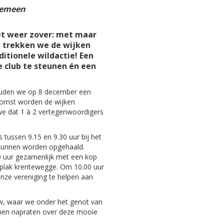
gemeen
et weer zover: met maar
n trekken we de wijken
ditionele wildactie! Een
 club te steunen én een
houden we op 8 december een
komst worden de wijken
we dat 1 à 2 vertegenwoordigers
tussen 9.15 en 9.30 uur bij het
 kunnen worden opgehaald.
0 uur gezamenlijk met een kop
 plak krentewegge. Om 10.00 uur
nze vereniging te helpen aan
uw, waar we onder het genot van
nnen napraten over deze mooie