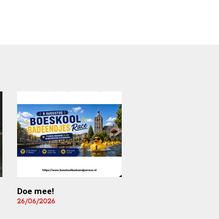
Doe mee!
Mediart-Judan Medic
B.V. nieuwe
26/06/2026
boardingsponsor en
leverancier