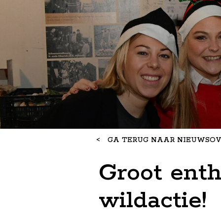
<
GA TERUG NAAR NIEUWSOV
Groot enth
wildactie!