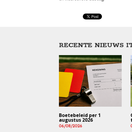
RECENTE NIEUWS I
trainingen en
Boetebeleid per 1
rijden ⚠️ (deze
augustus 2026
 en aankomend
06/08/2026
end)