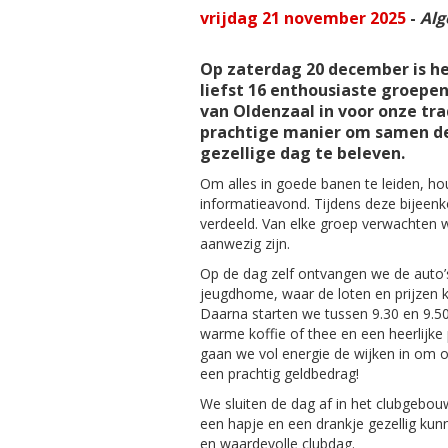
vrijdag 21 november 2025
-
Al
Op zaterdag 20 december is h
liefst 16 enthousiaste groepe
van Oldenzaal in voor onze tra
prachtige manier om samen de
gezellige dag te beleven.
Om alles in goede banen te leiden, 
informatieavond. Tijdens deze bijeen
verdeeld. Van elke groep verwachten 
aanwezig zijn.
Op de dag zelf ontvangen we de auto’s 
jeugdhome, waar de loten en prijzen
Daarna starten we tussen 9.30 en 9.5
warme koffie of thee en een heerlijke
gaan we vol energie de wijken in om o
een prachtig geldbedrag!
We sluiten de dag af in het clubgebo
een hapje en een drankje gezellig ku
en waardevolle clubdag.