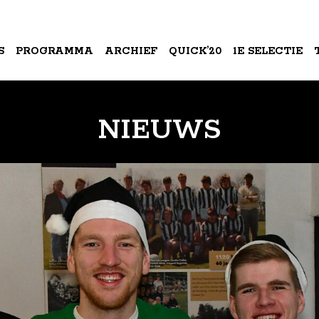
S
PROGRAMMA
ARCHIEF
QUICK’20
1E SELECTIE
A
NIEUWS