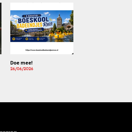
Doe mee!
Mediart-Judan Medic
B.V. nieuwe
26/06/2026
boardingsponsor en
leverancier
fysiomaterialen
25/06/2026