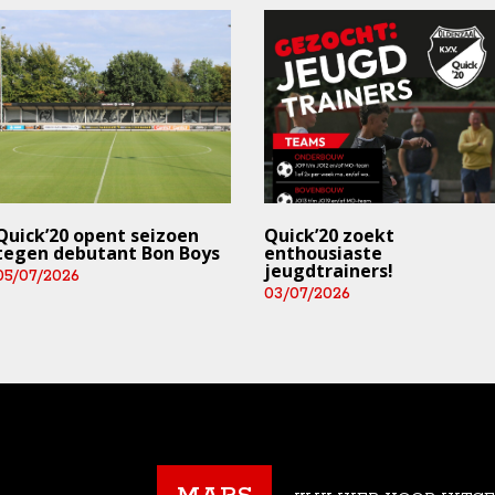
Quick’20 opent seizoen
Quick’20 zoekt
tegen debutant Bon Boys
enthousiaste
jeugdtrainers!
05/07/2026
03/07/2026