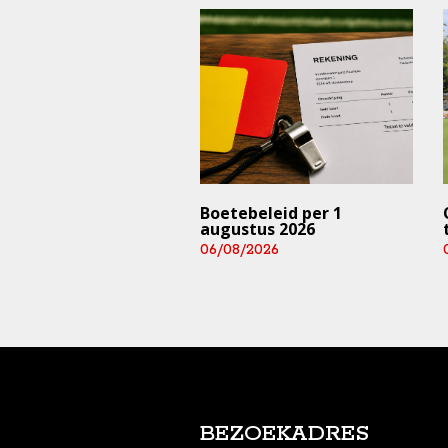
trainingen en
Boetebeleid per 1
rijden ⚠️ (deze
augustus 2026
 en aankomend
06/08/2026
end)
/2026
BEZOEKADRES