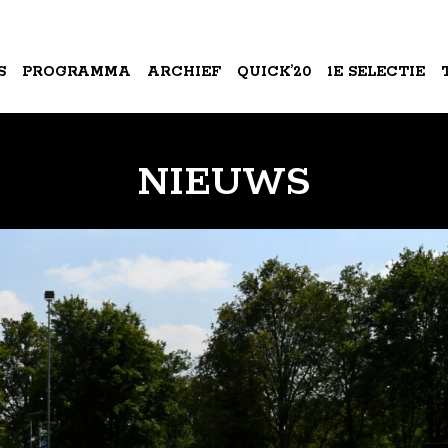
S
PROGRAMMA
ARCHIEF
QUICK’20
1E SELECTIE
A
NIEUWS