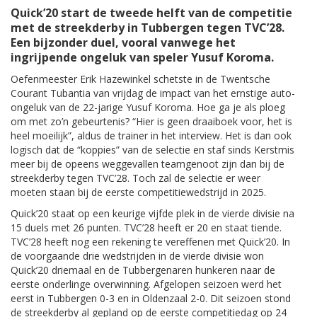
Quick’20 start de tweede helft van de competitie
met de streekderby in Tubbergen tegen TVC’28.
Een bijzonder duel, vooral vanwege het
ingrijpende ongeluk van speler Yusuf Koroma.
Oefenmeester Erik Hazewinkel schetste in de Twentsche
Courant Tubantia van vrijdag de impact van het ernstige auto-
ongeluk van de 22-jarige Yusuf Koroma. Hoe ga je als ploeg
om met zo’n gebeurtenis? “Hier is geen draaiboek voor, het is
heel moeilijk”, aldus de trainer in het interview. Het is dan ook
logisch dat de “koppies” van de selectie en staf sinds Kerstmis
meer bij de opeens weggevallen teamgenoot zijn dan bij de
streekderby tegen TVC’28. Toch zal de selectie er weer
moeten staan bij de eerste competitiewedstrijd in 2025.
Quick’20 staat op een keurige vijfde plek in de vierde divisie na
15 duels met 26 punten. TVC’28 heeft er 20 en staat tiende.
TVC’28 heeft nog een rekening te vereffenen met Quick’20. In
de voorgaande drie wedstrijden in de vierde divisie won
Quick’20 driemaal en de Tubbergenaren hunkeren naar de
eerste onderlinge overwinning. Afgelopen seizoen werd het
eerst in Tubbergen 0-3 en in Oldenzaal 2-0. Dit seizoen stond
de streekderby al gepland op de eerste competitiedag op 24