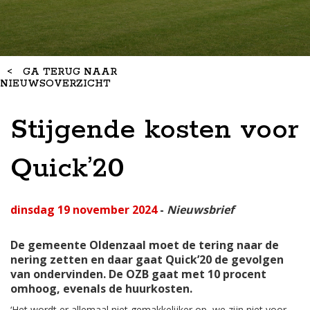
<
GA TERUG NAAR
NIEUWSOVERZICHT
Stijgende kosten voor
Quick’20
dinsdag 19 november 2024
-
Nieuwsbrief
De gemeente Oldenzaal moet de tering naar de
nering zetten en daar gaat Quick’20 de gevolgen
van ondervinden. De OZB gaat met 10 procent
omhoog, evenals de huurkosten.
‘Het wordt er allemaal niet gemakkelijker op, we zijn niet voor