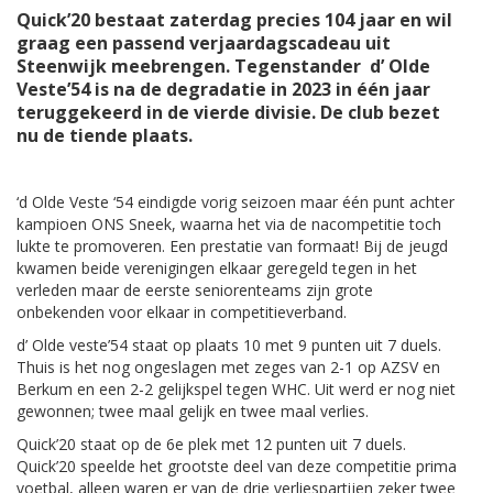
Quick’20 bestaat zaterdag precies 104 jaar en wil
graag een passend verjaardagscadeau uit
Steenwijk meebrengen. Tegenstander d’ Olde
Veste’54 is na de degradatie in 2023 in één jaar
teruggekeerd in de vierde divisie. De club bezet
nu de tiende plaats.
‘d Olde Veste ‘54 eindigde vorig seizoen maar één punt achter
kampioen ONS Sneek, waarna het via de nacompetitie toch
lukte te promoveren. Een prestatie van formaat! Bij de jeugd
kwamen beide verenigingen elkaar geregeld tegen in het
verleden maar de eerste seniorenteams zijn grote
onbekenden voor elkaar in competitieverband.
d’ Olde veste’54 staat op plaats 10 met 9 punten uit 7 duels.
Thuis is het nog ongeslagen met zeges van 2-1 op AZSV en
Berkum en een 2-2 gelijkspel tegen WHC. Uit werd er nog niet
gewonnen; twee maal gelijk en twee maal verlies.
Quick’20 staat op de 6e plek met 12 punten uit 7 duels.
Quick’20 speelde het grootste deel van deze competitie prima
voetbal, alleen waren er van de drie verliespartijen zeker twee