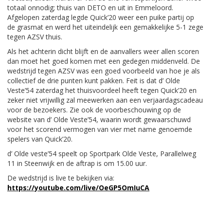
totaal onnodig; thuis van DETO en uit in Emmeloord.
Afgelopen zaterdag legde Quick’20 weer een puike partij op
de grasmat en werd het uiteindelijk een gemakkelijke 5-1 zege
tegen AZSV thuis.
Als het achterin dicht blijft en de aanvallers weer allen scoren
dan moet het goed komen met een gedegen middenveld. De
wedstrijd tegen AZSV was een goed voorbeeld van hoe je als
collectief de drie punten kunt pakken. Feit is dat d’ Olde
Veste’54 zaterdag het thuisvoordeel heeft tegen Quick’20 en
zeker niet vrijwillig zal meewerken aan een verjaardagscadeau
voor de bezoekers. Zie ook de voorbeschouwing op de
website van d’ Olde Veste’54, waarin wordt gewaarschuwd
voor het scorend vermogen van vier met name genoemde
spelers van Quick’20.
d’ Olde veste’54 speelt op Sportpark Olde Veste, Parallelweg
11 in Steenwijk en de aftrap is om 15.00 uur.
De wedstrijd is live te bekijken via:
https://youtube.com/live/OeGP5OmIuCA