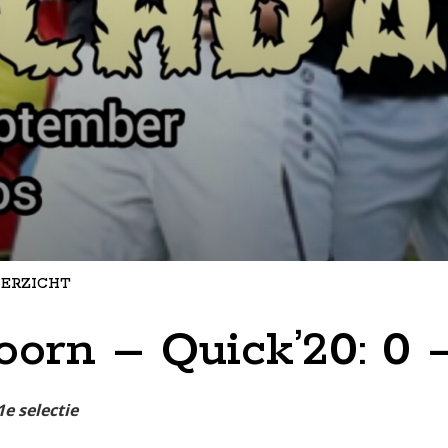
ERZICHT
orn – Quick’20: 0 
1e selectie