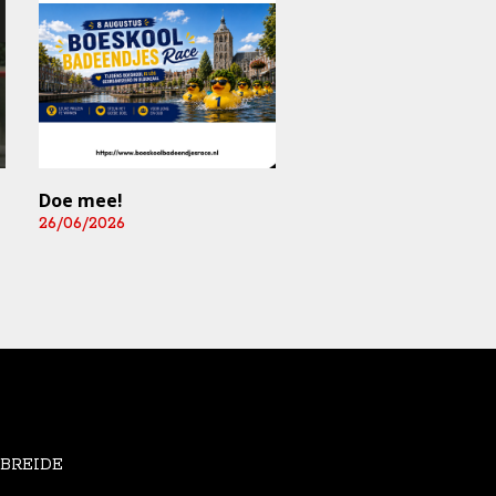
Doe mee!
Mediart-Judan Medic
B.V. nieuwe
26/06/2026
boardingsponsor en
leverancier
fysiomaterialen
25/06/2026
EBREIDE