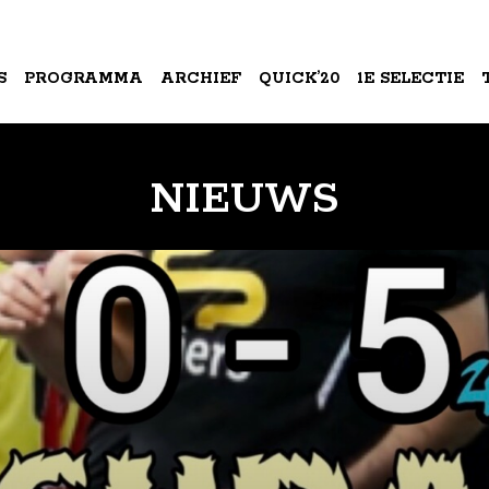
S
PROGRAMMA
ARCHIEF
QUICK’20
1E SELECTIE
A
NIEUWS