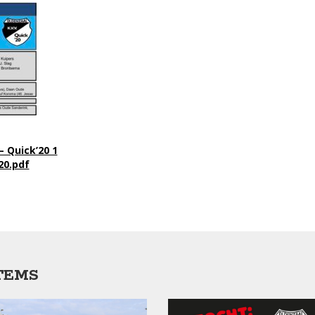
 Quick’20 1
20.pdf
TEMS