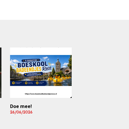
Doe mee!
Mediart-Judan Medic
B.V. nieuwe
26/06/2026
boardingsponsor en
leverancier
fysiomaterialen