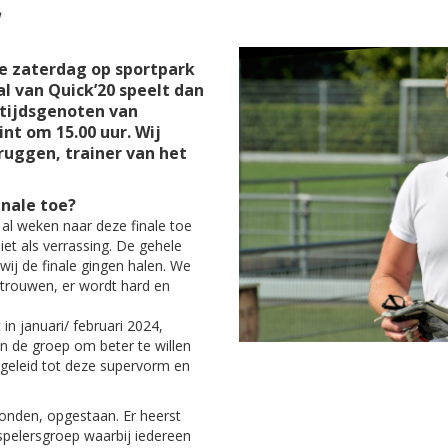
1
e zaterdag op sportpark
l van Quick’20 speelt dan
ftijdsgenoten van
int om 15.00 uur. Wij
ruggen, trainer van het
inale toe?
 al weken naar deze finale toe
et als verrassing. De gehele
ij de finale gingen halen. We
trouwen, er wordt hard en
in januari/ februari 2024,
n de groep om beter te willen
 geleid tot deze supervorm en
stonden, opgestaan. Er heerst
spelersgroep waarbij iedereen