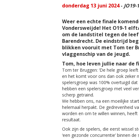
donderdag 13 juni 2024
-
JO19-
Weer een echte finale komend
Vondersweijde! Het O19-1 elfta
om de landstitel tegen de lee
Barendrecht. De eindstrijd beg
blikken vooruit met Tom ter B
vlaggenschip van de jeugd.
Tom, hoe leven jullie naar de f
Tom ter Bruggen: ‘De hele groep leeft
en het komt voor ons dan ook zeker ni
spelersgroep was 100% overtuigd dat w
hebben een spelersgroep met veel ver
scherp getraind.
We hebben ons, na een moeilijke start 
helemaal herpakt. De gedrevenheid va
worden en om te willen winnen, heeft
resultaat.
Ook zijn de spelers, die eerst wissel 
‘een gezonde concurrentie’ binnen de 