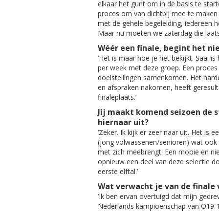
elkaar het gunt om in de basis te sta
proces om van dichtbij mee te maken
met de gehele begeleiding, iedereen hee
Maar nu moeten we zaterdag die laatst
Wéér een finale, begint het ni
‘Het is maar hoe je het bekijkt. Saai is 
per week met deze groep. Een proces
doelstellingen samenkomen. Het hard
en afspraken nakomen, heeft geresult
finaleplaats.’
Jij maakt komend seizoen de st
hiernaar uit?
‘Zeker. Ik kijk er zeer naar uit. Het is 
(jong volwassenen/senioren) wat oo
met zich meebrengt. Een mooie en ni
opnieuw een deel van deze selectie d
eerste elftal.’
Wat verwacht je van de final
‘Ik ben ervan overtuigd dat mijn gedr
Nederlands kampioenschap van O19-1 