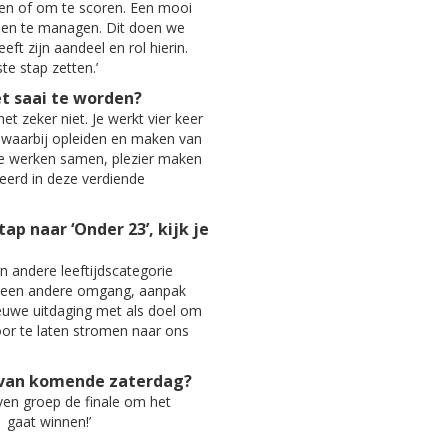
rten of om te scoren. Een mooi
 en te managen. Dit doen we
ft zijn aandeel en rol hierin.
e stap zetten.’
et saai te worden?
het zeker niet. Je werkt vier keer
 waarbij opleiden en maken van
e werken samen, plezier maken
eerd in deze verdiende
ap naar ‘Onder 23’, kijk je
een andere leeftijdscategorie
k een andere omgang, aanpak
euwe uitdaging met als doel om
oor te laten stromen naar ons
e van komende zaterdag?
even groep de finale om het
gaat winnen!’