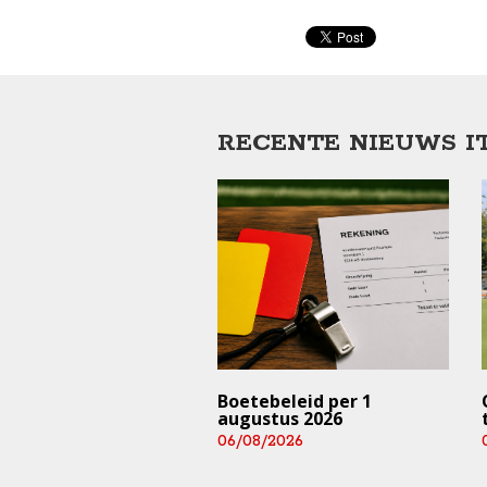
RECENTE NIEUWS I
trainingen en
Boetebeleid per 1
rijden ⚠️ (deze
augustus 2026
 en aankomend
06/08/2026
end)
/2026