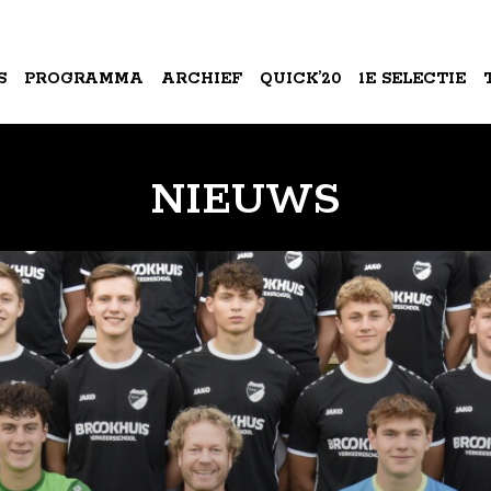
S
PROGRAMMA
ARCHIEF
QUICK’20
1E SELECTIE
A
NIEUWS