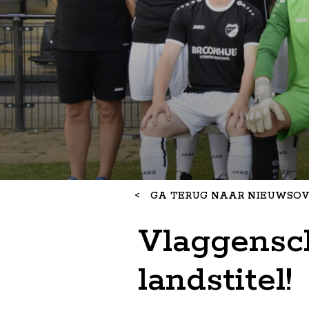
<
GA TERUG NAAR NIEUWSOV
Vlaggensch
landstitel!