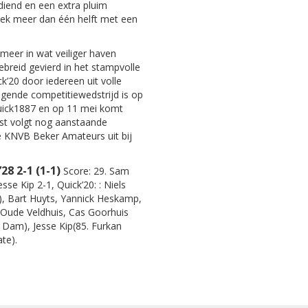
diend en een extra pluim
leek meer dan één helft met een
meer in wat veiliger haven
breid gevierd in het stampvolle
’20 door iedereen uit volle
gende competitiewedstrijd is op
uick1887 en op 11 mei komt
t volgt nog aanstaande
de KNVB Beker Amateurs uit bij
28 2-1 (1-1)
Score: 29. Sam
Jesse Kip 2-1, Quick’20: : Niels
), Bart Huyts, Yannick Heskamp,
Oude Veldhuis, Cas Goorhuis
k Dam), Jesse Kip(85. Furkan
te).