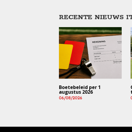
RECENTE NIEUWS I
trainingen en
Boetebeleid per 1
rijden ⚠️ (deze
augustus 2026
 en aankomend
06/08/2026
end)
/2026