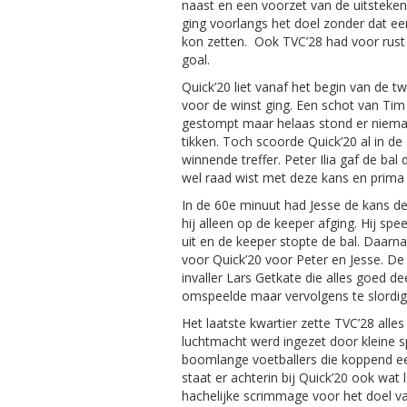
naast en een voorzet van de uitste
ging voorlangs het doel zonder dat ee
kon zetten. Ook TVC’28 had voor rust
goal.
Quick’20 liet vanaf het begin van de tw
voor de winst ging. Een schot van T
gestompt maar helaas stond er nieman
tikken. Toch scoorde Quick’20 al in de
winnende treffer. Peter Ilia gaf de bal 
wel raad wist met deze kans en prima 
In de 60e minuut had Jesse de kans d
hij alleen op de keeper afging. Hij spee
uit en de keeper stopte de bal. Daarn
voor Quick’20 voor Peter en Jesse. De
invaller Lars Getkate die alles goed d
omspeelde maar vervolgens te slordig 
Het laatste kwartier zette TVC’28 alle
luchtmacht werd ingezet door kleine s
boomlange voetballers die koppend een
staat er achterin bij Quick’20 ook wat
hachelijke scrimmage voor het doel van