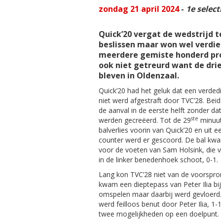
zondag 21 april 2024
-
1e select
Quick’20 vergat de wedstrijd t
beslissen maar won wel verdie
meerdere gemiste honderd pr
ook niet getreurd want de dri
bleven in Oldenzaal.
Quick’20 had het geluk dat een verded
niet werd afgestraft door TVC’28. Bei
de aanval in de eerste helft zonder da
ste
werden gecreëerd. Tot de 29
minuut
balverlies voorin van Quick’20 en uit 
counter werd er gescoord. De bal kw
voor de voeten van Sam Holsink, die 
in de linker benedenhoek schoot, 0-1.
Lang kon TVC’28 niet van de voorspron
kwam een dieptepass van Peter Ilia bij
omspelen maar daarbij werd gevloerd.
werd feilloos benut door Peter Ilia, 1-
twee mogelijkheden op een doelpunt. E