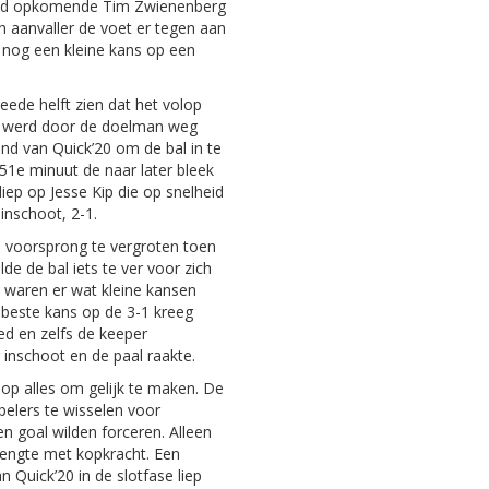
kend opkomende Tim Zwienenberg
n aanvaller de voet er tegen aan
 nog een kleine kans op een
eede helft zien dat het volop
im werd door de doelman weg
d van Quick’20 om de bal in te
 51e minuut de naar later bleek
diep op Jesse Kip die op snelheid
inschoot, 2-1.
e voorsprong te vergroten toen
lde de bal iets te ver voor zich
a waren er wat kleine kansen
 beste kans op de 3-1 kreeg
eed en zelfs de keeper
inschoot en de paal raakte.
s op alles om gelijk te maken. De
pelers te wisselen voor
 goal wilden forceren. Alleen
 lengte met kopkracht. Een
 Quick’20 in de slotfase liep