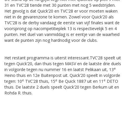
31 en TVC’28 tiende met 30 punten met nog 5 wedstrijden.
Het gevolg is dat Quick’20 en TVC’28 er voor moeten waken
niet in de gevarenzone te komen. Zowel voor Quick’20 als
TVC’28 is de derby vandaag de eerste van vijf finales want de
voorsprong op nacompetitieplek 13 is respectievelijk 5 en 4
punten. Het duel van vanmiddag is er eentje van de waarheid
want de punten zijn nog hardnodig voor de clubs.
Het restant programma is uiterst interessant.TVC’28 speelt uit
tegen Quick’20, dan thuis tegen MASV en de laatste drie duels
e
in volgorde tegen nu nummer 16 en laatst Pelikaan uit, 13
Heino thuis en 12e Buitenpost uit. Quick’20 speelt in volgorde
e
e
e
tegen: 10
TVC’28 thuis, 15
Be Quick 1887 uit en 11
DETO
thuis. De laatste 2 duels speelt Quick’20 tegen Berkum uit en
Rohda R. thuis.