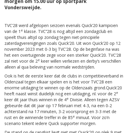
morgen om 15.00 uur op sportpark
Vondersweijde.
TVC’28 werd afgelopen seizoen evenals Quick’20 kampioen
e
van de 1
klasse. TVC’’28 is nog altijd een zondagclub en
speelt thuis altijd op zondag tegen niet-principiële
zaterdagverenigingen zoals Quick’20. Uit won Quick’20 op 12
november 2023 met 0-3 bij TVC’28. Op de beginfase na was
het een overtuigende zege voor een sterker Quick’20. TVC’28
e
zal niet voor de 2
keer willen verliezen en derby’s verschillen
alleen al qua beleving van normale wedstrijden.
Ook is het de eerste keer dat de clubs in competitieverband in
Oldenzaal tegen elkaar spelen en is het voor TVC’28 een
enorme uitdaging te winnen op de Oldenzaals grond.Quick’20
e
heeft naast winst duidelijk nog een uitdaging, nl. voor de 2
e
keer dit jaar thuis winnen in de 4
Divisie. Alleen tegen AZSV
gebeurde dat dit jaar op 17 februari met 4-3, na een 0-2
achterstand na 17 minuten, 3-2 voorsprong en 3-3 met de
e
rust en de winnende treffer in de 85
minuut. Voor zo’n
scenario tekent iedere Quick supporter morgen.
De stand op de ranglijst liegt niet met Quick’20 op plek 9 met