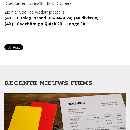
Doelpunten Longa’30: Dirk Doppers
Zie hier voor de wedstrijddetails:
(40…) uitslag, stand (06-04-2024) (4e divissie)
(40.)…CoachAmigo Quick’20 – Longa’30
RECENTE NIEUWS ITEMS