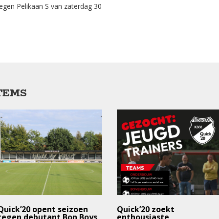
tegen Pelikaan S van zaterdag 30
TEMS
Quick’20 opent seizoen
Quick’20 zoekt
tegen debutant Bon Boys
enthousiaste