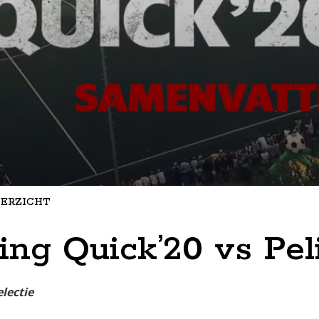
ERZICHT
ng Quick’20 vs Pel
electie