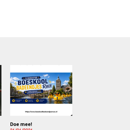
Doe mee!
Mediart-Judan Medic
B.V. nieuwe