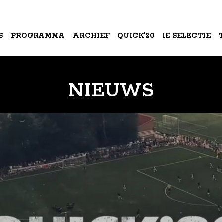
S
PROGRAMMA
ARCHIEF
QUICK’20
1E SELECTIE
A
NIEUWS