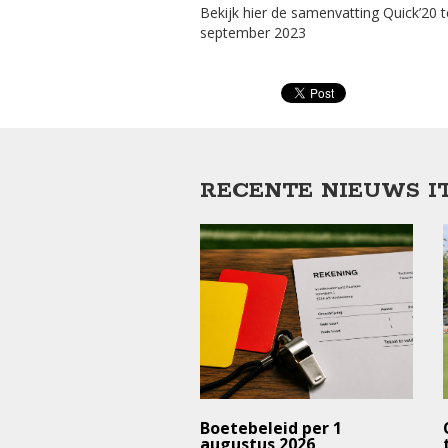
Bekijk hier de samenvatting Quick’20 
september 2023
RECENTE NIEUWS I
trainingen en
Boetebeleid per 1
rijden ⚠️ (deze
augustus 2026