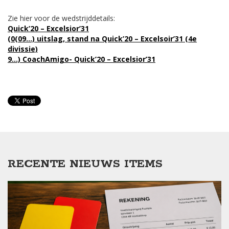
Zie hier voor de wedstrijddetails:
Quick’20 – Excelsior’31
(0
(09…) uitslag, stand na Quick’20 – Excelsoir’31 (4e
divissie)
9…) CoachAmigo- Quick’20 – Excelsior’31
RECENTE NIEUWS ITEMS