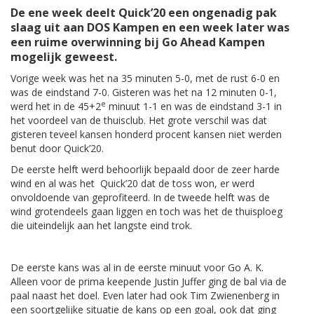
De ene week deelt Quick’20 een ongenadig pak
slaag uit aan DOS Kampen en een week later was
een ruime overwinning bij Go Ahead Kampen
mogelijk geweest.
Vorige week was het na 35 minuten 5-0, met de rust 6-0 en
was de eindstand 7-0. Gisteren was het na 12 minuten 0-1,
e
werd het in de 45+2
minuut 1-1 en was de eindstand 3-1 in
het voordeel van de thuisclub. Het grote verschil was dat
gisteren teveel kansen honderd procent kansen niet werden
benut door Quick’20.
De eerste helft werd behoorlijk bepaald door de zeer harde
wind en al was het Quick’20 dat de toss won, er werd
onvoldoende van geprofiteerd. In de tweede helft was de
wind grotendeels gaan liggen en toch was het de thuisploeg
die uiteindelijk aan het langste eind trok.
De eerste kans was al in de eerste minuut voor Go A. K.
Alleen voor de prima keepende Justin Juffer ging de bal via de
paal naast het doel. Even later had ook Tim Zwienenberg in
een soortgelijke situatie de kans op een goal, ook dat ging