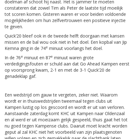
doelman af schoot hij naast. Het is jammer te moeten
constateren dat zowel Tim als Peter de laatste tijd moeilijk
tot scoren komen. Gisteren waren er voor beiden voldoende
mogelijkheden om hun zelfvertrouwen een positieve injectie
te geven.
Quick’20 bleef ook in de tweede helft doorgaan met kansen
missen en de bal wou ook niet in het doel. Een kopbal van Jip
e
Kemna ging in de 74
minuut voorlangs het doel.
e
e
In de 76
minuut en 87
minuut waren grote
verdedigingsfouten er schuld aan dat Go Ahead Kampen eerst
op voorsprong kwam, 2-1 en met de 3-1 Quick’20 de
genadeklap gaf.
Een wedstrijd om gauw te vergeten, zeker niet. Waarom
wordt er in thuiswedstrijden tweemaal tegen clubs uit
Kampen lustig op los gescoord en wordt er uit van verloren.
Aanstaande zaterdag komt KHC uit Kampen naar Oldenzaal
en al werd er uit moeizaam gelijk gespeeld, thuis gaat het tot
nu goed tegen Kampense clubs. Daaruit moet kracht worden
geput al zal KHC niet het voorbeeld van zijn plaatsgenoten
willen volgen en zich gemakkelijk naar de slachtbank laten