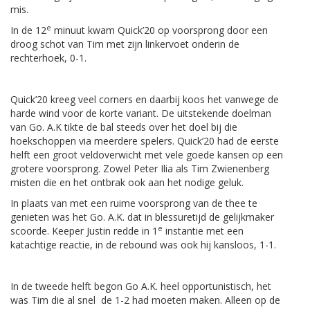
mis.
e
In de 12
minuut kwam Quick’20 op voorsprong door een
droog schot van Tim met zijn linkervoet onderin de
rechterhoek, 0-1.
Quick’20 kreeg veel corners en daarbij koos het vanwege de
harde wind voor de korte variant. De uitstekende doelman
van Go. A.K tikte de bal steeds over het doel bij die
hoekschoppen via meerdere spelers. Quick’20 had de eerste
helft een groot veldoverwicht met vele goede kansen op een
grotere voorsprong. Zowel Peter Ilia als Tim Zwienenberg
misten die en het ontbrak ook aan het nodige geluk.
In plaats van met een ruime voorsprong van de thee te
genieten was het Go. A.K. dat in blessuretijd de gelijkmaker
e
scoorde. Keeper Justin redde in 1
instantie met een
katachtige reactie, in de rebound was ook hij kansloos, 1-1.
In de tweede helft begon Go A.K. heel opportunistisch, het
was Tim die al snel de 1-2 had moeten maken. Alleen op de