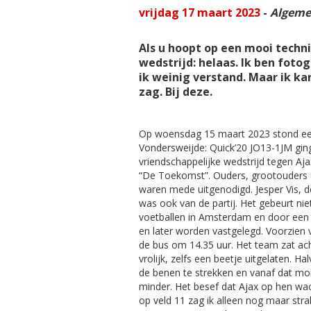
vrijdag 17 maart 2023
-
Algeme
Als u hoopt op een mooi techni
wedstrijd: helaas. Ik ben foto
ik weinig verstand. Maar ik ka
zag. Bij deze.
Op woensdag 15 maart 2023 stond een
Vondersweijde: Quick’20 JO13-1JM gi
vriendschappelijke wedstrijd tegen Aj
“De Toekomst”. Ouders, grootouders 
waren mede uitgenodigd. Jesper Vis, d
was ook van de partij. Het gebeurt nie
voetballen in Amsterdam en door een f
en later worden vastgelegd. Voorzien 
de bus om 14.35 uur. Het team zat ach
vrolijk, zelfs een beetje uitgelaten. 
de benen te strekken en vanaf dat m
minder. Het besef dat Ajax op hen wach
op veld 11 zag ik alleen nog maar str