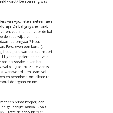
eeld wordt? De spanning was
ers van Ajax lieten meteen zien
fd zijn. De bal ging snel rond,
r voren, veel mensen voor de bal.
op de speelwijze van het
 je daarmee omgaan? Nou,
n. Eerst even een korte (en
eg: het eigene van een teamsport
er 11 goede spelers op het veld
 pas als sprake is van het
eval bij Quick’20. Zo te zien is
ikt werkwoord. Een team vol
en en bereidheid om elkaar te
 vooral doorgaan en niet
g met een prima keeper, een
 en gevaarlijke aanval. Zoals
k’20 zette de schouders er