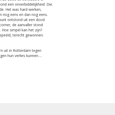
ond een onverbiddelijkheid: Die.
dde. Het was hard werken,
dan nog eens en dan nog eens.
punt ontstond uit een dood
rner, de aanvaller stond
. Hoe simpel kan het zijn?
speeld, terecht gewonnen.
am uit in Rotterdam tegen
egen hun verlies kunnen….