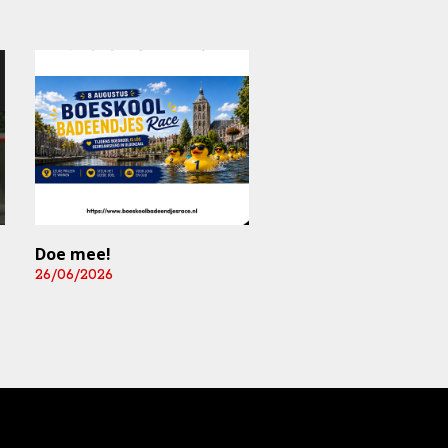
Doe mee!
Mediart-Judan Medic
B.V. nieuwe
26/06/2026
boardingsponsor en
leverancier
fysiomaterialen
25/06/2026