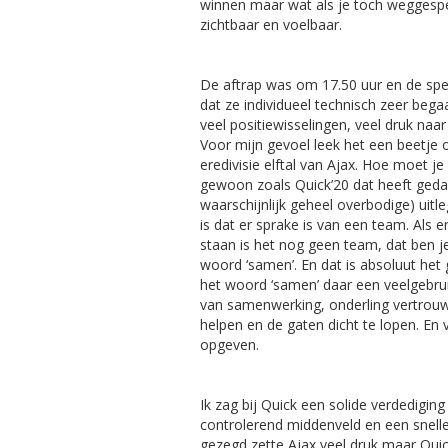
winnen maar wat als je toch weggesp
zichtbaar en voelbaar.
De aftrap was om 17.50 uur en de spel
dat ze individueel technisch zeer begaa
veel positiewisselingen, veel druk naa
Voor mijn gevoel leek het een beetje 
eredivisie elftal van Ajax. Hoe moet
gewoon zoals Quick’20 dat heeft gedaa
waarschijnlijk geheel overbodige) uitl
is dat er sprake is van een team. Als 
staan is het nog geen team, dat ben je
woord ‘samen’. En dat is absoluut het g
het woord ‘samen’ daar een veelgebru
van samenwerking, onderling vertrouw
helpen en de gaten dicht te lopen. En
opgeven.
Ik zag bij Quick een solide verdedigin
controlerend middenveld en een snelle
gezegd zette Ajax veel druk maar Quic