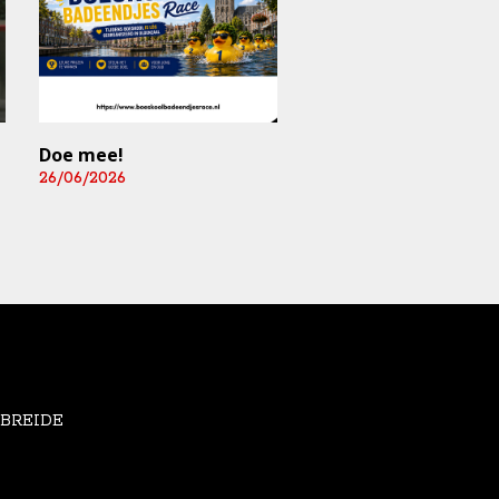
Doe mee!
Mediart-Judan Medic
B.V. nieuwe
26/06/2026
boardingsponsor en
leverancier
fysiomaterialen
25/06/2026
EBREIDE