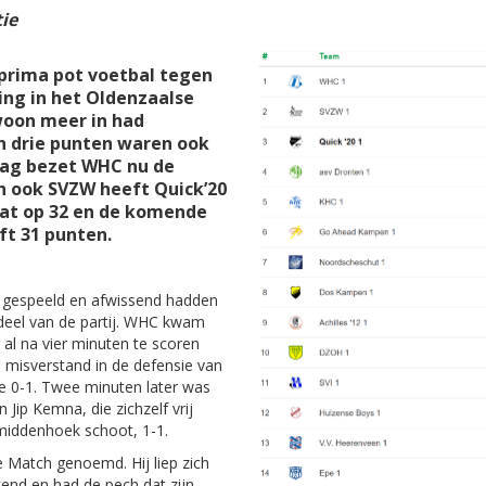
tie
 prima pot voetbal tegen
ng in het Oldenzaalse
oon meer in had
n drie punten waren ook
aag bezet WHC nu de
n ook SVZW heeft Quick’20
aat op 32 en de komende
t 31 punten.
 gespeeld en afwissend hadden
deel van de partij. WHC kwam
 al na vier minuten te scoren
 misverstand in de defensie van
e 0-1. Twee minuten later was
n Jip Kemna, die zichzelf vrij
rmiddenhoek schoot, 1-1.
 Match genoemd. Hij liep zich
ekend en had de pech dat zijn