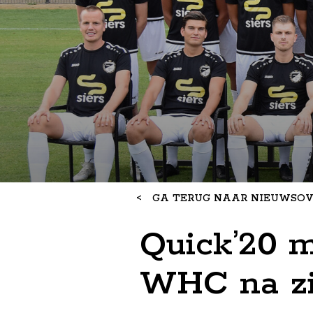
<
GA TERUG NAAR NIEUWSOV
Quick’20 m
WHC na zi