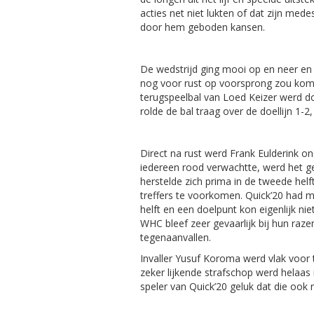
acties net niet lukten of dat zijn med
door hem geboden kansen.
De wedstrijd ging mooi op en neer en 
nog voor rust op voorsprong zou kome
terugspeelbal van Loed Keizer werd 
rolde de bal traag over de doellijn 1-
Direct na rust werd Frank Eulderink on
iedereen rood verwachtte, werd het ge
herstelde zich prima in de tweede hel
treffers te voorkomen. Quick’20 had 
helft en een doelpunt kon eigenlijk nie
WHC bleef zeer gevaarlijk bij hun raz
tegenaanvallen.
Invaller Yusuf Koroma werd vlak voor 
zeker lijkende strafschop werd helaas
speler van Quick’20 geluk dat die ook n