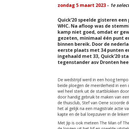
zondag 5 maart 2023
-
1e selec
Quick’20 speelde gisteren een
WHC. Na afloop was de stemmi
kamp niet goed, omdat er gew
gezeten, minimaal één punt e
binnen bereik. Door de nederl
eerste plaats met 34 punten e
ingehaald met 33, Quick’20 st
tegenstander asv Dronten heef
De wedstrijd werd in een hoog tempo
beide ploegen de meerderheid in een 
wel heel sterk uit de startblokken door
door handig gebruik te maken van een
de thuisclub, Stef van Oene scoorde d
het al gelijk na een magistrale actie va
kapte en de bal loepzuiver in de linke
Met Jip is ook meteen The Man of The
de longen uit het lijf en speelde uitst