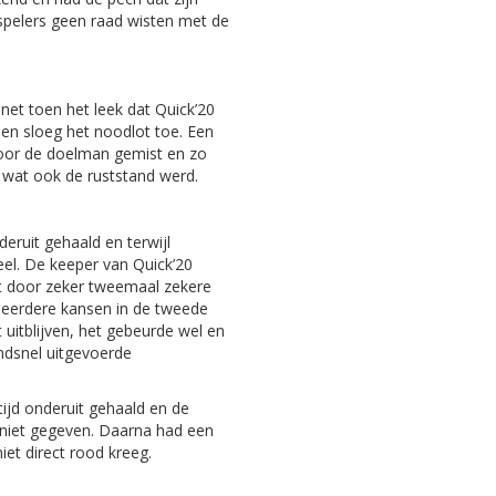
espelers geen raad wisten met de
net toen het leek dat Quick’20
n sloeg het noodlot toe. Een
door de doelman gemist en zo
2, wat ook de ruststand werd.
deruit gehaald en terwijl
el. De keeper van Quick’20
ft door zeker tweemaal zekere
meerdere kansen in de tweede
t uitblijven, het gebeurde wel en
endsnel uitgevoerde
tijd onderuit gehaald en de
 niet gegeven. Daarna had een
iet direct rood kreeg.