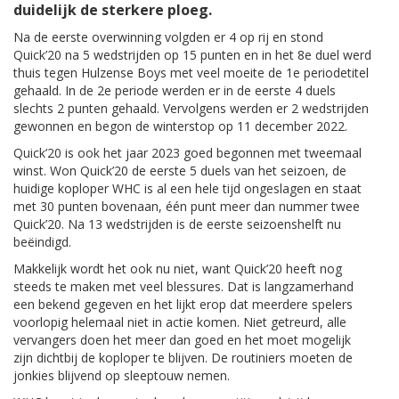
duidelijk de sterkere ploeg.
Na de eerste overwinning volgden er 4 op rij en stond
Quick’20 na 5 wedstrijden op 15 punten en in het 8e duel werd
thuis tegen Hulzense Boys met veel moeite de 1e periodetitel
gehaald. In de 2e periode werden er in de eerste 4 duels
slechts 2 punten gehaald. Vervolgens werden er 2 wedstrijden
gewonnen en begon de winterstop op 11 december 2022.
Quick’20 is ook het jaar 2023 goed begonnen met tweemaal
winst. Won Quick’20 de eerste 5 duels van het seizoen, de
huidige koploper WHC is al een hele tijd ongeslagen en staat
met 30 punten bovenaan, één punt meer dan nummer twee
Quick’20. Na 13 wedstrijden is de eerste seizoenshelft nu
beëindigd.
Makkelijk wordt het ook nu niet, want Quick’20 heeft nog
steeds te maken met veel blessures. Dat is langzamerhand
een bekend gegeven en het lijkt erop dat meerdere spelers
voorlopig helemaal niet in actie komen. Niet getreurd, alle
vervangers doen het meer dan goed en het moet mogelijk
zijn dichtbij de koploper te blijven. De routiniers moeten de
jonkies blijvend op sleeptouw nemen.