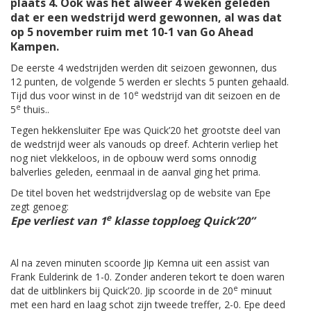
plaats 4. Ook was het alweer 4 weken geleden
dat er een wedstrijd werd gewonnen, al was dat
op 5 november ruim met 10-1 van Go Ahead
Kampen.
De eerste 4 wedstrijden werden dit seizoen gewonnen, dus
12 punten, de volgende 5 werden er slechts 5 punten gehaald.
e
Tijd dus voor winst in de 10
wedstrijd van dit seizoen en de
e
5
thuis..
Tegen hekkensluiter Epe was Quick’20 het grootste deel van
de wedstrijd weer als vanouds op dreef. Achterin verliep het
nog niet vlekkeloos, in de opbouw werd soms onnodig
balverlies geleden, eenmaal in de aanval ging het prima.
De titel boven het wedstrijdverslag op de website van Epe
zegt genoeg:
e
Epe verliest van 1
klasse topploeg Quick’20”
Al na zeven minuten scoorde Jip Kemna uit een assist van
Frank Eulderink de 1-0. Zonder anderen tekort te doen waren
e
dat de uitblinkers bij Quick’20. Jip scoorde in de 20
minuut
met een hard en laag schot zijn tweede treffer, 2-0. Epe deed