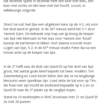
dat dezelfde speler in dezelfde helft één keer met links, één
keer met rechts en één keer met het hoofd scoort, in
willekeurige volgorde.
Direct na rust had Epe een uitgelezen kans op de 4-2, vrij voor
e
het doel werd er gemist. In de 56
minuut werd het 5-1 door
Yannick Dam. De keiharde vrije trap van Jip kreeg de keeper
van Epe niet klemvast en het was voor Yannick een “koud”
kunstje de bal binnen te tikken. Kort daarna scoorde Koen
e
Logen van Epe, 5-2. In de 65
minuut stuitte Peter Ilia na een
mooie actie op de keeper van Epe.
e
In de 2
helft was de druk van Quick’20 op het doel van Epe
groot, het aantal goals bleef beperkt tot twee. Invallers Tim
Zwienenberg en Loed Keizer lieten zien dat ze na langdurige
blessures weer speelkaar zijn. Loed zette de bal voor op Tim,
die fraai met zijn hoofd de eindstand bepaalde op 6-2 en zo
e
Quick’20 naar de 2
plaats op de ranglijst kopte.
Stand na 10 wedstrijden is WHC bovenaan met 21 en Quick’20
2e met 20 punten.