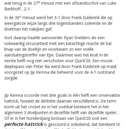
e
wat terug in de 27
minuut met een afstandsschot van Luke
Berkhoff , 2-1.
e
In de 36
minuut werd het 3-1 door Frank Eulderink die op
weergaloze wijze langs drie tegenstanders soleerde en de
doelman het nakijken gaf.
Kort daarop haalde aanvoerder Ryan Snelders als een
volwaardig circusartiest met een katachtige reactie de bal
knap van de doellijn en voorkwam zo een snelle
aansluitingstreffer van Epe. Daarmee was het kruit in de
eerste helft nog niet verschoten voor Quick’20. Een mooie
dieptepass van Peter Ilia werd door Frank Eulderink op maat
voorgezet op Jip Kemna die beheerst voor de 4-1 ruststand
zorgde.
Jip Kemna scoorde met drie goals in één helft een onvervalste
hattrick, hoewel de definitie daarvan verschillend is. De term
komt uit het cricket en in het voetbal betekent het in het
algemeen 3 doelpunten in dezelfde helft van dezelfde speler..
Of er in het honderdjarig bestaan van Quick’20 ooit een
perfecte hattrick
is gescoord is onbekend, dat betekent nl.