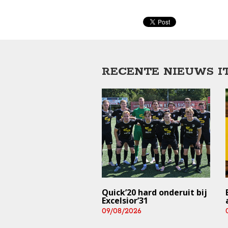
RECENTE NIEUWS I
onge Goden: Team
Quick’20 hard onderuit bij
de week
Excelsior’31
/2026
09/08/2026