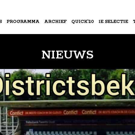
S
PROGRAMMA
ARCHIEF
QUICK’20
1E SELECTIE
A
NIEUWS