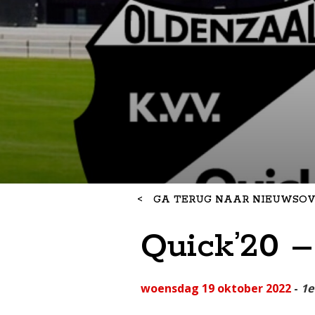
<
GA TERUG NAAR NIEUWSOV
Quick’20 –
woensdag 19 oktober 2022
-
1e