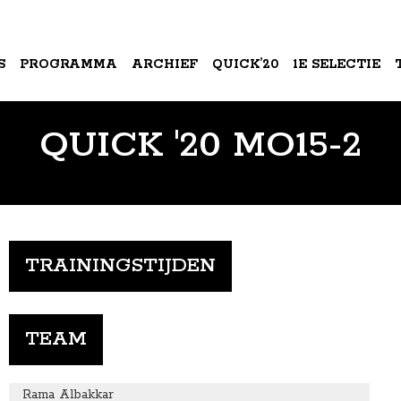
S
PROGRAMMA
ARCHIEF
QUICK’20
1E SELECTIE
QUICK '20 MO15-2
A
TRAININGSTIJDEN
TEAM
Rama Albakkar