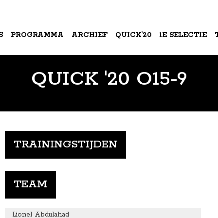
S
PROGRAMMA
ARCHIEF
QUICK’20
1E SELECTIE
QUICK '20 O15-9
A
TRAININGSTIJDEN
TEAM
Lionel Abdulahad