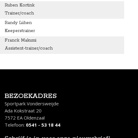
Ruben Kortink
Trainer/coach
Randy Lühen
Keeperstrainer
Franck Makumi
Assistent-trainer/coach
BEZOEKADRES
Sportpark Vondersweijde
Ada Kokstraat 20
7572 EA Oldenzaal
Telefoon:
0541 - 53 18 44