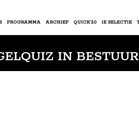
S
PROGRAMMA
ARCHIEF
QUICK’20
1E SELECTIE
A
GELQUIZ IN BESTUU