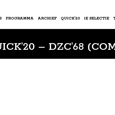
S
PROGRAMMA
ARCHIEF
QUICK’20
1E SELECTIE
A
ICK’20 – DZC’68 (COM