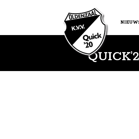
NIEUW
AGEND
QUICK’2