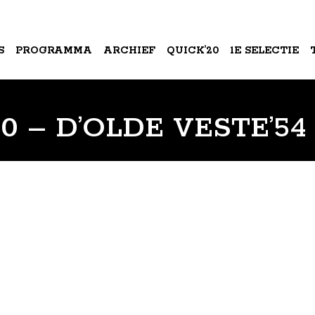
S
PROGRAMMA
ARCHIEF
QUICK’20
1E SELECTIE
A
0 – D’OLDE VESTE’54