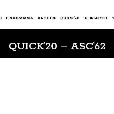
S
PROGRAMMA
ARCHIEF
QUICK’20
1E SELECTIE
A
QUICK’20 – ASC’62