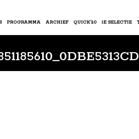
S
PROGRAMMA
ARCHIEF
QUICK’20
1E SELECTIE
A
351185610_0DBE5313C