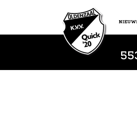
NIEUW
AGEND
55