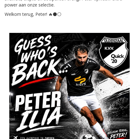
power aan onze selectie.
Welkom terug, Peter! 🔥⚫⚪