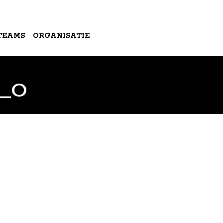
TEAMS
ORGANISATIE
1_O