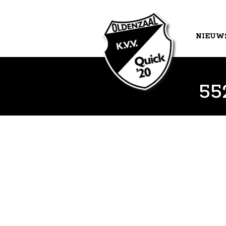
NIEUW
AGEND
55