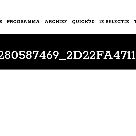
S
PROGRAMMA
ARCHIEF
QUICK’20
1E SELECTIE
A
280587469_2D22FA471