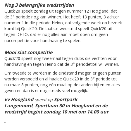
Nog 3 belangrijke wedstrijden
Quick’20 speelt zondag uit tegen nummer 12 Hoogland, dat
e
de 3
periode nog kan winnen. Het heeft 13 punten, 3 achter
nummer 1 in die periode Heino, dat volgende week op bezoek
komt bij Quick’20. De laatste wedstrijd speelt Quick’20 uit
tegen DETO, dat er nog alles aan moet doen om geen
nacompetitie voor handhaving te spelen.
Mooi slot competitie
Quick’20 speelt nog tweemaal tegen clubs die vechten voor
e
handhaving en tegen Heino dat de 3
periodetitel wil winnen.
Om tweede te worden in de eindstand mogen er geen punten
e
worden verspeeld en al haalde Quick’20 in de 3
periode tot
nu maar 8 punten, nog één maal op de tanden bijten en alles
geven en dan is er nog steeds veel mogelijk.
vv Hoogland
Sportpark
speelt op
Langenoord
Sportlaan 30 in Hoogland en de
,
wedstrijd begint zondag 10 mei om 14.00 uur
.