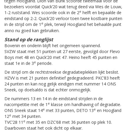
tegen Hoogland. Dion van Burik scoorde tweemaal voor de
bezoekers voordat Quick’20 wat terug deed via Wes de Louw,
e
1-2 ruststand. Wes scoorde ook in de 2
helft en bepaalde de
eindstand op 2-2. Quick’20 verloor toen twee kostbare punten
e
in de strijd om de 1
plek, terwijl Hoogland het behaalde punt
anno nu goed kan gebruiken.
Stand op de ranglijst
Bovenin en onderin blijft het ongemeen spannend.
SVZW staat met 51 punten uit 27 eerste, gevolgd door Flevo
Boys met 48 en Quick’20 met 47. Heino heeft 45 punten en
e
staat 1e in de 3
periode.
De strijd om de rechtstreekse degradatieplekken lijkt beslist.
HZVV is met 21 punten definitief gedegradeerd. PKC’83 heeft
24 punten en kan nog gelijk eindigen met nummer 14 ONS
Sneek, op doelsaldo is dat echter onmogelijk.
De nummers 13 en 14 in de eindstand strijden in de
e
nacompetitie met de 1
klasse om handhaving of degradatie.
e
e
ONS Sneek staat 14
met 33 punten, DETO 13
en Hoogland
e
12
met 34 punten.
e
TVC’28 11
met 35 en DZC’68 met 36 punten op plek 10.
Daarboven staat het ook dicht op elkaar.