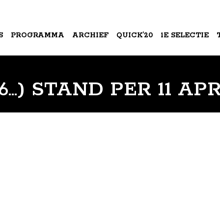
S
PROGRAMMA
ARCHIEF
QUICK’20
1E SELECTIE
A
36…) STAND PER 11 APR