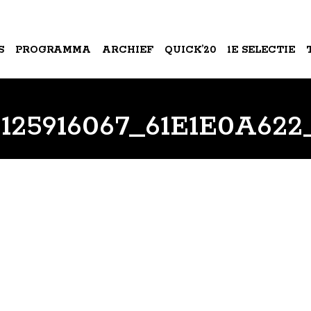
S
PROGRAMMA
ARCHIEF
QUICK’20
1E SELECTIE
A
5125916067_61E1E0A622