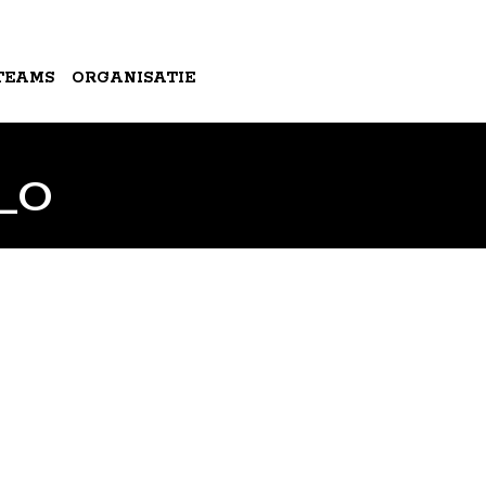
TEAMS
ORGANISATIE
3_O