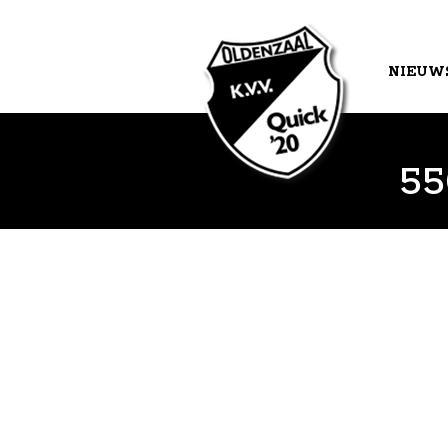
NIEUW
AGEND
55