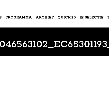
S
PROGRAMMA
ARCHIEF
QUICK’20
1E SELECTIE
A
046563102_EC6530119