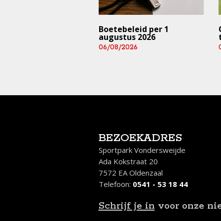
trainingen en
Boetebeleid per 1
rijden ⚠️ (deze
augustus 2026
 en aankomend
06/08/2026
end)
/2026
BEZOEKADRES
Sportpark Vondersweijde
Ada Kokstraat 20
7572 EA Oldenzaal
Telefoon:
0541 - 53 18 44
Schrijf je in
voor onze ni