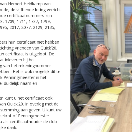
n van Herbert Heidkamp van
de, de vijftiende loting verricht
nde certificaatnummers zijn
58, 1709, 1711, 1737, 1799,
995, 2017, 2077, 2129, 2135,
ders hun certificaat niet hebben
ichting Vrienden van Quick’20,
n certificaat is uitgeloot. De
at inleveren bij het
ng van het rekeningnummer
ebben. Het is ook mogelijk dit te
vak Penningmeester in het
l duidelijk naam en
en kunt u het certificaat ook
van Quick’20. In overleg met de
 bestemming aan geven. U kunt uw
mmekrot of Penningmeester
 als certificaathouder de club
ijke dank.