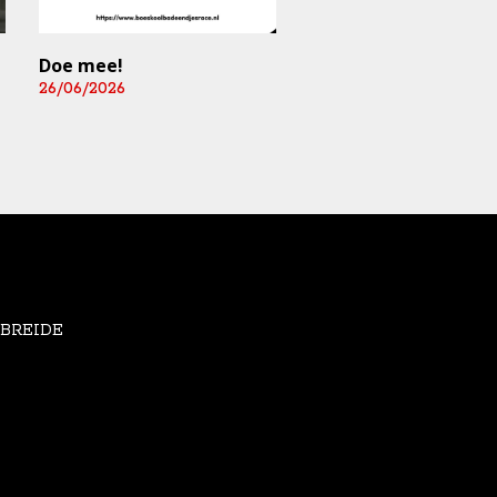
Doe mee!
Mediart-Judan Medic
B.V. nieuwe
26/06/2026
boardingsponsor en
leverancier
fysiomaterialen
25/06/2026
EBREIDE