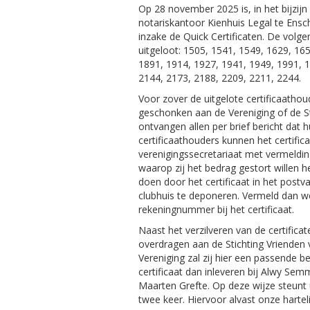
Op 28 november 2025 is, in het bijzij
notariskantoor Kienhuis Legal te Ensche
inzake de Quick Certificaten. De volge
uitgeloot: 1505, 1541, 1549, 1629, 16
1891, 1914, 1927, 1941, 1949, 1991, 1
2144, 2173, 2188, 2209, 2211, 2244.
Voor zover de uitgelote certificaathou
geschonken aan de Vereniging of de St
ontvangen allen per brief bericht dat hu
certificaathouders kunnen het certifica
verenigingssecretariaat met vermeldi
waarop zij het bedrag gestort willen h
doen door het certificaat in het post
clubhuis te deponeren. Vermeld dan we
rekeningnummer bij het certificaat.
Naast het verzilveren van de certificat
overdragen aan de Stichting Vrienden 
Vereniging zal zij hier een passende
certificaat dan inleveren bij Alwy Se
Maarten Grefte. Op deze wijze steunt u
twee keer. Hiervoor alvast onze hartel