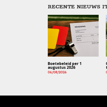
RECENTE NIEUWS I
trainingen en
Boetebeleid per 1
rijden ⚠️ (deze
augustus 2026
 en aankomend
06/08/2026
end)
/2026