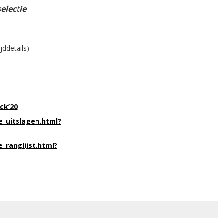
selectie
ddetails)
ck’20
e_uitslagen.html?
e_ranglijst.html?