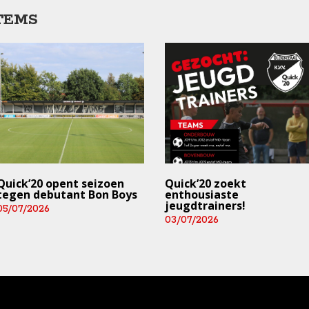
TEMS
Quick’20 opent seizoen
Quick’20 zoekt
tegen debutant Bon Boys
enthousiaste
jeugdtrainers!
05/07/2026
03/07/2026