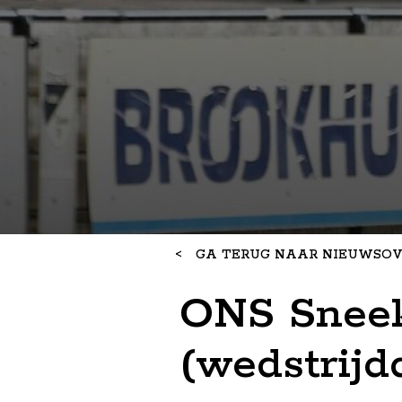
<
GA TERUG NAAR NIEUWSOV
ONS Sneek
(wedstrijdd