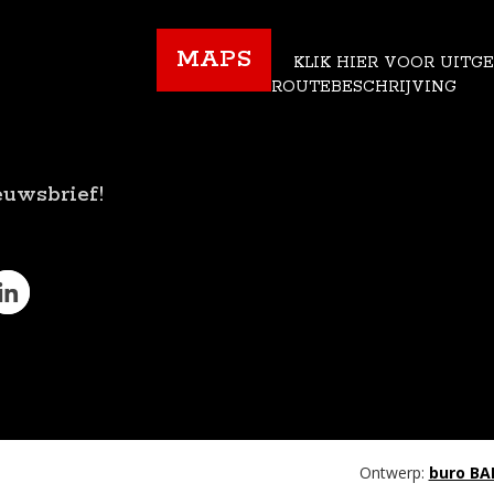
MAPS
KLIK HIER VOOR UITG
ROUTEBESCHRIJVING
euwsbrief!
Ontwerp:
buro BA