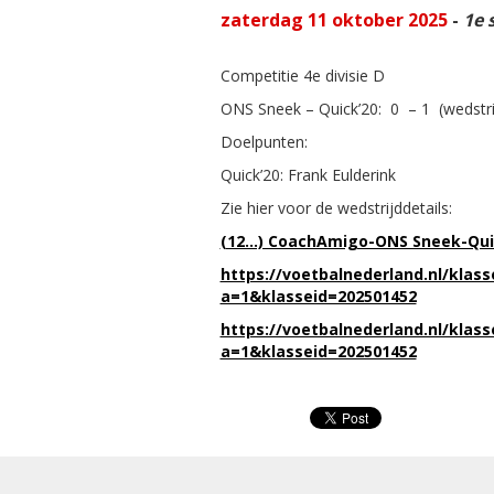
zaterdag 11 oktober 2025
-
1e 
Competitie 4e divisie D
ONS Sneek – Quick’20: 0 – 1 (wedstrij
Doelpunten:
Quick’20: Frank Eulderink
Zie hier voor de wedstrijddetails:
(12…) CoachAmigo-ONS Sneek-Qui
https://voetbalnederland.nl/klass
a=1&klasseid=202501452
https://voetbalnederland.nl/klass
a=1&klasseid=202501452