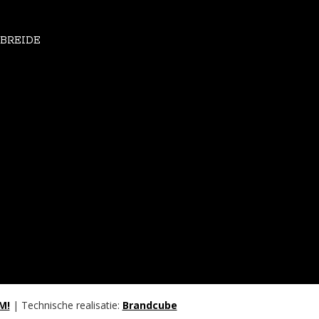
EBREIDE
M!
| Technische realisatie:
Brandcube