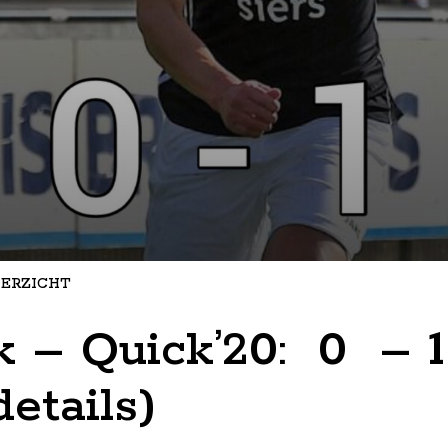
ERZICHT
 – Quick’20: 0 – 
etails)