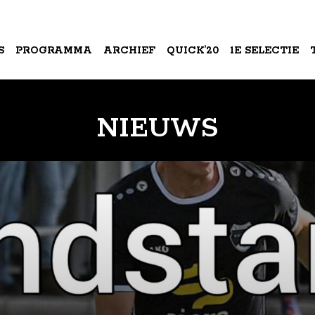
S
PROGRAMMA
ARCHIEF
QUICK’20
1E SELECTIE
A
NIEUWS