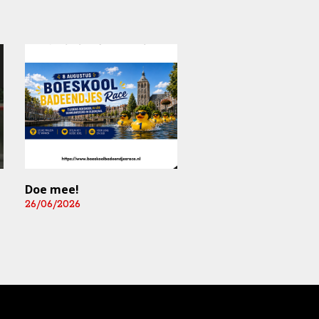
Doe mee!
Mediart-Judan Medic
B.V. nieuwe
26/06/2026
boardingsponsor en
leverancier
fysiomaterialen
25/06/2026