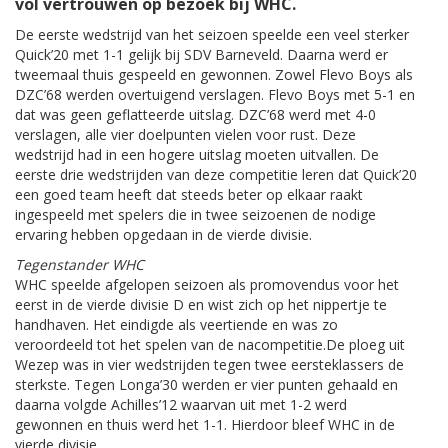
vol vertrouwen op bezoek bij WHC.
De eerste wedstrijd van het seizoen speelde een veel sterker
Quick’20 met 1-1 gelijk bij SDV Barneveld. Daarna werd er
tweemaal thuis gespeeld en gewonnen. Zowel Flevo Boys als
DZC’68 werden overtuigend verslagen. Flevo Boys met 5-1 en
dat was geen geflatteerde uitslag. DZC’68 werd met 4-0
verslagen, alle vier doelpunten vielen voor rust. Deze
wedstrijd had in een hogere uitslag moeten uitvallen. De
eerste drie wedstrijden van deze competitie leren dat Quick’20
een goed team heeft dat steeds beter op elkaar raakt
ingespeeld met spelers die in twee seizoenen de nodige
ervaring hebben opgedaan in de vierde divisie.
Tegenstander WHC
WHC speelde afgelopen seizoen als promovendus voor het
eerst in de vierde divisie D en wist zich op het nippertje te
handhaven. Het eindigde als veertiende en was zo
veroordeeld tot het spelen van de nacompetitie.De ploeg uit
Wezep was in vier wedstrijden tegen twee eersteklassers de
sterkste. Tegen Longa’30 werden er vier punten gehaald en
daarna volgde Achilles’12 waarvan uit met 1-2 werd
gewonnen en thuis werd het 1-1. Hierdoor bleef WHC in de
vierde divisie.