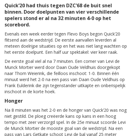
Quick’20 had thuis tegen DZC’68 de buit snel
binnen. Door doelpunten van vier verschillende
spelers stond er al na 32 minuten 4-0 op het
scorebord.
Evenals een week eerder tegen Flevo Boys begon Quick’20
flitsend aan de wedstrijd. De eerste aanvallen leverden al
meteen doelrijpe situaties op en het was niet lang wachten op
het eerste doelpunt. Een half uur spektakel: vier keer raak.
De eerste goal viel al na 7 minuten. Een corner van Levi de
Munck Mortier werd door Daan Oude Veldhuis doorgekopt
naar Thom Weierink, die feilloos inschoot: 1-0. Binnen één
minuut werd het 2-0 na een pass van Daan Oude Veldhuis op
Frank Eulderink die zijn tegenstander uitkapte en onberispelijk
inschoot in de korte hoek.
Honger
Na 8 minuten was het 2-0 en de honger van Quick’20 was nog
niet gestild. De ploeg creëerde kans op kans in een hoog
tempo met zeer verzorgd spel. In de 25e minuut scoorde Levi
de Munck Mortier de mooiste goal van de wedstrijd. Na een
pass van Lars Getkate schoot Levi de bal vanaf 25 meter