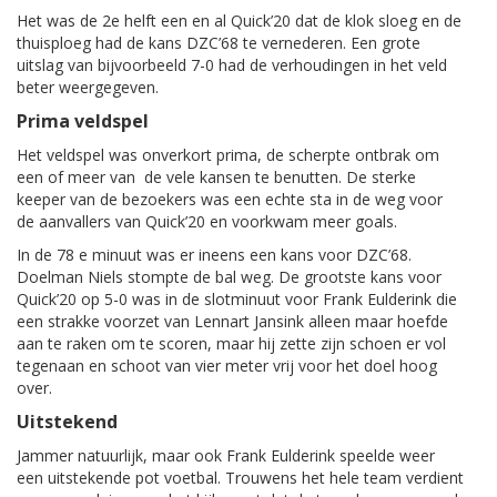
Het was de 2e helft een en al Quick’20 dat de klok sloeg en de
thuisploeg had de kans DZC’68 te vernederen. Een grote
uitslag van bijvoorbeeld 7-0 had de verhoudingen in het veld
beter weergegeven.
Prima veldspel
Het veldspel was onverkort prima, de scherpte ontbrak om
een of meer van de vele kansen te benutten. De sterke
keeper van de bezoekers was een echte sta in de weg voor
de aanvallers van Quick’20 en voorkwam meer goals.
In de 78 e minuut was er ineens een kans voor DZC’68.
Doelman Niels stompte de bal weg. De grootste kans voor
Quick’20 op 5-0 was in de slotminuut voor Frank Eulderink die
een strakke voorzet van Lennart Jansink alleen maar hoefde
aan te raken om te scoren, maar hij zette zijn schoen er vol
tegenaan en schoot van vier meter vrij voor het doel hoog
over.
Uitstekend
Jammer natuurlijk, maar ook Frank Eulderink speelde weer
een uitstekende pot voetbal. Trouwens het hele team verdient