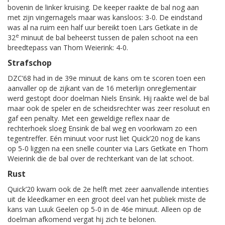
bovenin de linker kruising. De keeper raakte de bal nog aan
met zijn vingernagels maar was kansloos: 3-0. De eindstand
was al na ruim een half uur bereikt toen Lars Getkate in de
e
32
minuut de bal beheerst tussen de palen schoot na een
breedtepass van Thom Weierink: 4-0.
Strafschop
DZC’68 had in de 39e minuut de kans om te scoren toen een
aanvaller op de zijkant van de 16 meterlijn onreglementair
werd gestopt door doelman Niels Ensink. Hij raakte wel de bal
maar ook de speler en de scheidsrechter was zeer resoluut en
gaf een penalty. Met een geweldige reflex naar de
rechterhoek sloeg Ensink de bal weg en voorkwam zo een
tegentreffer. Eén minuut voor rust liet Quick’20 nog de kans
op 5-0 liggen na een snelle counter via Lars Getkate en Thom
Weierink die de bal over de rechterkant van de lat schoot.
Rust
Quick’20 kwam ook de 2e helft met zeer aanvallende intenties
uit de kleedkamer en een groot deel van het publiek miste de
kans van Luuk Geelen op 5-0 in de 46e minuut. Alleen op de
doelman afkomend vergat hij zich te belonen.