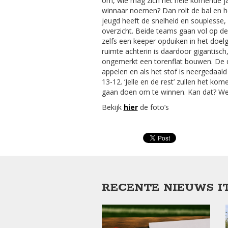
om, wie mag zich het hele komende ja
winnaar noemen? Dan rolt de bal en het
jeugd heeft de snelheid en souplesse, 
overzicht. Beide teams gaan vol op de 
zelfs een keeper opduiken in het doel
ruimte achterin is daardoor gigantisch
ongemerkt een torenflat bouwen. De do
appelen en als het stof is neergedaa
13-12. ‘Jelle en de rest’ zullen het 
gaan doen om te winnen. Kan dat? We
Bekijk
hier
de foto’s
RECENTE NIEUWS I