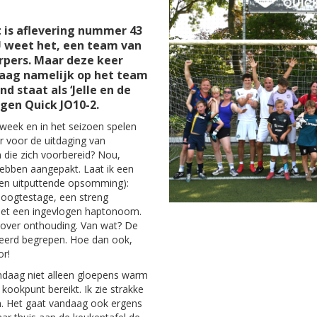
it is aflevering nummer 43
U weet het, een team van
rpers. Maar deze keer
daag namelijk op het team
d staat als ‘Jelle en de
egen Quick JO10-2.
week en in het seizoen spelen
ar voor de uitdaging van
die zich voorbereid? Nou,
hebben aangepakt. Laat ik een
een uitputtende opsomming):
hoogtestage, een streng
met een ingevlogen haptonoom.
over onthouding. Van wat? De
keerd begrepen. Hoe dan ook,
or!
andaag niet alleen gloepens warm
kookpunt bereikt. Ik zie strakke
n. Het gaat vandaag ook ergens