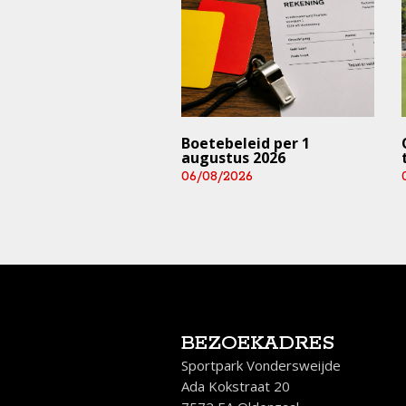
trainingen en
Boetebeleid per 1
rijden ⚠️ (deze
augustus 2026
 en aankomend
06/08/2026
end)
/2026
BEZOEKADRES
Sportpark Vondersweijde
Ada Kokstraat 20