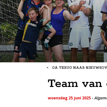
<
GA TERUG NAAR NIEUWSOV
Team van d
woensdag 25 juni 2025
-
Algem