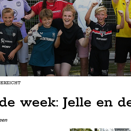
ERZICHT
e week: Jelle en de
een