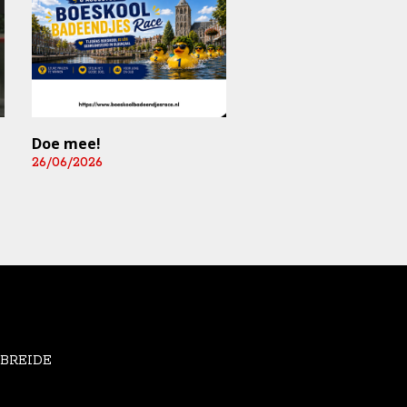
Doe mee!
Mediart-Judan Medic
B.V. nieuwe
26/06/2026
boardingsponsor en
leverancier
fysiomaterialen
25/06/2026
EBREIDE