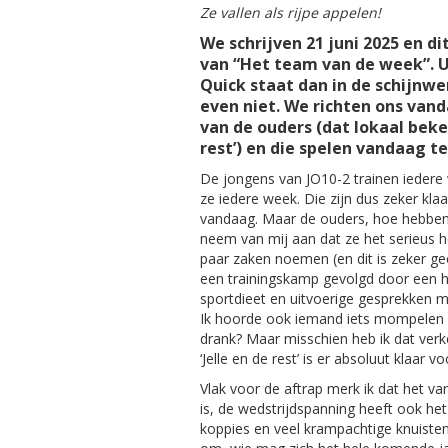
Ze vallen als rijpe appelen!
We schrijven 21 juni 2025 en d
van “Het team van de week”. 
Quick staat dan in de schijnwe
even niet. We richten ons van
van de ouders (dat lokaal beken
rest’) en die spelen vandaag t
De jongens van JO10-2 trainen iedere 
ze iedere week. Die zijn dus zeker kla
vandaag. Maar de ouders, hoe hebben 
neem van mij aan dat ze het serieus 
paar zaken noemen (en dit is zeker g
een trainingskamp gevolgd door een 
sportdieet en uitvoerige gesprekken 
Ik hoorde ook iemand iets mompelen 
drank? Maar misschien heb ik dat ver
‘Jelle en de rest’ is er absoluut klaar vo
Vlak voor de aftrap merk ik dat het v
is, de wedstrijdspanning heeft ook het 
koppies en veel krampachtige knuiste