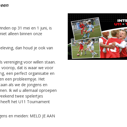
een
nden op 31 mei en 1 juni, is
niet alleen binnen onze
beleving, dan houd je ook van
als vereniging voor willen staan.
d voorop, dat is waar we voor
ng, een perfect organisatie en
 even een probleempje. Het
taan als we de jongens en
en. Ik wil u allemaal oproepen
 weekend twee spelertjes
e heeft het U11 Tournament
ngens en meiden: MELD JE AAN