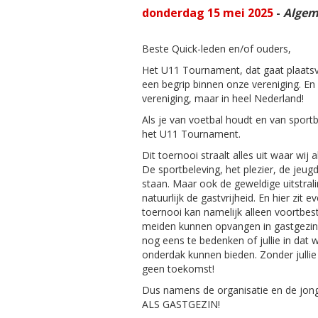
donderdag 15 mei 2025
-
Algem
Beste Quick-leden en/of ouders,
Het U11 Tournament, dat gaat plaatsvi
een begrip binnen onze vereniging. En 
vereniging, maar in heel Nederland!
Als je van voetbal houdt en van sport
het U11 Tournament.
Dit toernooi straalt alles uit waar wij 
De sportbeleving, het plezier, de jeug
staan. Maar ook de geweldige uitstrali
natuurlijk de gastvrijheid. En hier zit
toernooi kan namelijk alleen voortbes
meiden kunnen opvangen in gastgezinn
nog eens te bedenken of jullie in dat
onderdak kunnen bieden. Zonder julli
geen toekomst!
Dus namens de organisatie en de jo
ALS GASTGEZIN!