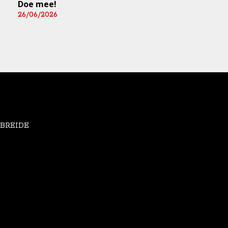
Doe mee!
Mediart-Judan Medic
B.V. nieuwe
26/06/2026
boardingsponsor en
leverancier
fysiomaterialen
25/06/2026
EBREIDE