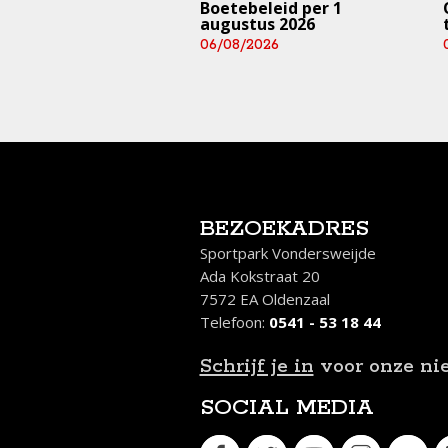
trainingen en
Boetebeleid per 1
rijden ⚠️ (deze
augustus 2026
 en aankomend
06/08/2026
end)
/2026
BEZOEKADRES
Sportpark Vondersweijde
Ada Kokstraat 20
7572 EA Oldenzaal
Telefoon:
0541 - 53 18 44
Schrijf je in
voor onze ni
SOCIAL MEDIA