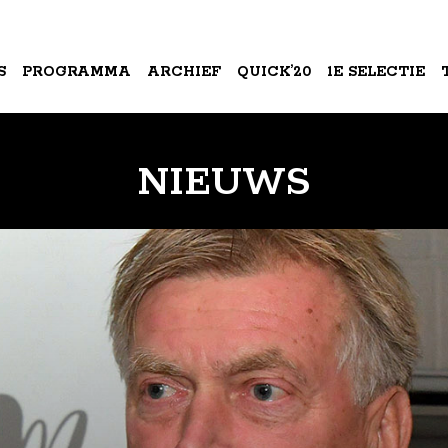
S
PROGRAMMA
ARCHIEF
QUICK’20
1E SELECTIE
A
NIEUWS