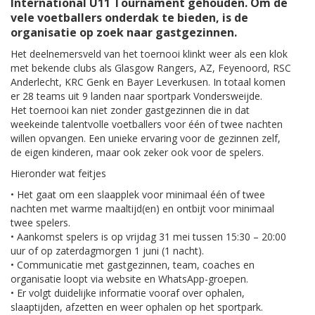
International U11 Tournament gehouden. Om de
vele voetballers onderdak te bieden, is de
organisatie op zoek naar gastgezinnen.
Het deelnemersveld van het toernooi klinkt weer als een klok
met bekende clubs als Glasgow Rangers, AZ, Feyenoord, RSC
Anderlecht, KRC Genk en Bayer Leverkusen. In totaal komen
er 28 teams uit 9 landen naar sportpark Vondersweijde.
Het toernooi kan niet zonder gastgezinnen die in dat
weekeinde talentvolle voetballers voor één of twee nachten
willen opvangen. Een unieke ervaring voor de gezinnen zelf,
de eigen kinderen, maar ook zeker ook voor de spelers.
Hieronder wat feitjes
• Het gaat om een slaapplek voor minimaal één of twee
nachten met warme maaltijd(en) en ontbijt voor minimaal
twee spelers.
• Aankomst spelers is op vrijdag 31 mei tussen 15:30 – 20:00
uur of op zaterdagmorgen 1 juni (1 nacht).
• Communicatie met gastgezinnen, team, coaches en
organisatie loopt via website en WhatsApp-groepen.
• Er volgt duidelijke informatie vooraf over ophalen,
slaaptijden, afzetten en weer ophalen op het sportpark.