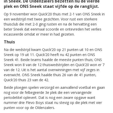
in Sneek. De Oldenzalers bezetten nu de vierde
plek en ONS Sneek staat vijfde op de ranglijst.
Op 9 november won Quick’20 thuis met 2-1 van ONS Sneek in
een wedstrijd met twee gezichten. Voor rust een sterkere
thuisclub die met 2-0 ging rusten en na de hervatting een
beter Sneek dat eenmaal scoorde en ontevreden het verlies
incasseerde omdat er meer in had gezeten.
Thuis
Na die wedstrijd kwam Quick’20 op 21 punten uit 10 en ONS
Sneek op 19 uit 11. Quick’20 heeft nu 42 punten en ONS
Sneek 41. Beide teams haalde de meeste punten thuis; ONS
Sneek won 8 van de 12 thuiswedstrijden en Quick’20 won er 7
van de 12. Uit is het aantal overwinningen met vijf zeges in
evenwicht. ONS Sneek haalde thuis 26 van de 41 punten,
Quick’20 thuis 23 van de 42.
Beide ploegen spelen verzorgd en aanvallend voetbal en gaan
nog voor de felbegeerde 3e plek die een vervangende
periodetitel oplevert. Dat is nog een zware opgave want
nummer drie Flevo Boys staat nu stevig op die plek met vier
punten voor op de Oldenzalers.