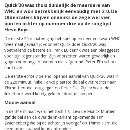
Quick’20 was thuis duidelijk de meerdere van
WHC en won betrekkelijk eenvoudig met 2-0. De
Oldenzalers blijven ondanks de zege wel vier
punten achter op nummer drie op de ranglijst
Flevo Boys.
De eerste 20 minuten ging het spel op en neer en kwam WHC
tweemaal gevaarlijk voor het Quick doel. Quick’20 was
voetballend de betere en Frank Eulderink was een plaaggeest
voor zijn tegenstander. Zijn voorzetten waren gevaarlijk en
gingen voorlangs of werden niet afgerond. Peter Elia schoot
hard over.
De eerste echte vloeiend lopende aanval van Quick’20 was in
de 22e minuut. Mike Tanke plaatste de bal over rechts naar
Thimo Herr die teruglegde op Peter Elia. Zijn schot in de
linkerhoek werd keurig gekeerd door de keeper.
Mooie aanval
In de 34e minuut werd het toch 1-0. Levi de Munck Mortier
gaf de bal aan de over de linkerkant opkomende Tim
Zwienenberg die bij de achterlijn voorgaf op Thimo Herr, die
deze mooie aanval keurig afrondde.