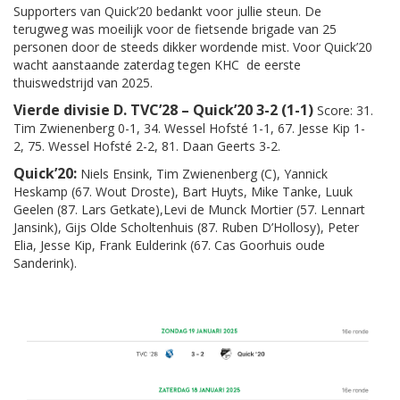
Supporters van Quick’20 bedankt voor jullie steun. De
terugweg was moeilijk voor de fietsende brigade van 25
personen door de steeds dikker wordende mist. Voor Quick’20
wacht aanstaande zaterdag tegen KHC de eerste
thuiswedstrijd van 2025.
Vierde divisie D. TVC’28 – Quick’20 3-2 (1-1)
Score: 31.
Tim Zwienenberg 0-1, 34. Wessel Hofsté 1-1, 67. Jesse Kip 1-
2, 75. Wessel Hofsté 2-2, 81. Daan Geerts 3-2.
Quick’20:
Niels Ensink, Tim Zwienenberg (C), Yannick
Heskamp (67. Wout Droste), Bart Huyts, Mike Tanke, Luuk
Geelen (87. Lars Getkate),Levi de Munck Mortier (57. Lennart
Jansink), Gijs Olde Scholtenhuis (87. Ruben D’Hollosy), Peter
Elia, Jesse Kip, Frank Eulderink (67. Cas Goorhuis oude
Sanderink).