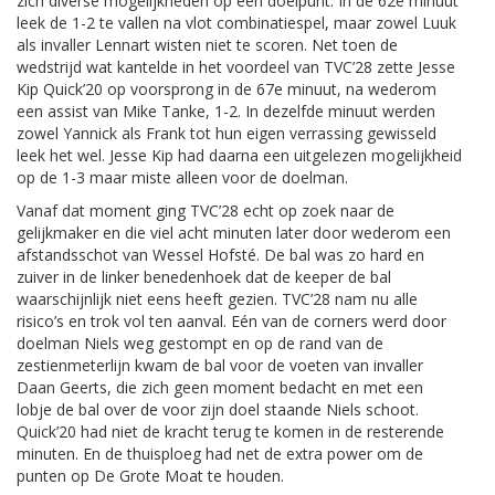
zich diverse mogelijkheden op een doelpunt. In de 62e minuut
leek de 1-2 te vallen na vlot combinatiespel, maar zowel Luuk
als invaller Lennart wisten niet te scoren. Net toen de
wedstrijd wat kantelde in het voordeel van TVC’28 zette Jesse
Kip Quick’20 op voorsprong in de 67e minuut, na wederom
een assist van Mike Tanke, 1-2. In dezelfde minuut werden
zowel Yannick als Frank tot hun eigen verrassing gewisseld
leek het wel. Jesse Kip had daarna een uitgelezen mogelijkheid
op de 1-3 maar miste alleen voor de doelman.
Vanaf dat moment ging TVC’28 echt op zoek naar de
gelijkmaker en die viel acht minuten later door wederom een
afstandsschot van Wessel Hofsté. De bal was zo hard en
zuiver in de linker benedenhoek dat de keeper de bal
waarschijnlijk niet eens heeft gezien. TVC’28 nam nu alle
risico’s en trok vol ten aanval. Eén van de corners werd door
doelman Niels weg gestompt en op de rand van de
zestienmeterlijn kwam de bal voor de voeten van invaller
Daan Geerts, die zich geen moment bedacht en met een
lobje de bal over de voor zijn doel staande Niels schoot.
Quick’20 had niet de kracht terug te komen in de resterende
minuten. En de thuisploeg had net de extra power om de
punten op De Grote Moat te houden.