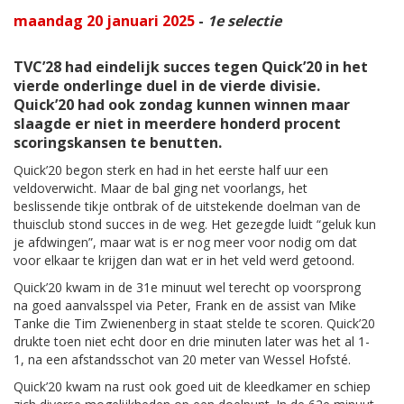
maandag 20 januari 2025
-
1e selectie
TVC’28 had eindelijk succes tegen Quick’20 in het
vierde onderlinge duel in de vierde divisie.
Quick’20 had ook zondag kunnen winnen maar
slaagde er niet in meerdere honderd procent
scoringskansen te benutten.
Quick’20 begon sterk en had in het eerste half uur een
veldoverwicht. Maar de bal ging net voorlangs, het
beslissende tikje ontbrak of de uitstekende doelman van de
thuisclub stond succes in de weg. Het gezegde luidt “geluk kun
je afdwingen”, maar wat is er nog meer voor nodig om dat
voor elkaar te krijgen dan wat er in het veld werd getoond.
Quick’20 kwam in de 31e minuut wel terecht op voorsprong
na goed aanvalsspel via Peter, Frank en de assist van Mike
Tanke die Tim Zwienenberg in staat stelde te scoren. Quick’20
drukte toen niet echt door en drie minuten later was het al 1-
1, na een afstandsschot van 20 meter van Wessel Hofsté.
Quick’20 kwam na rust ook goed uit de kleedkamer en schiep