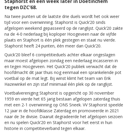
Staphorst en een week later in Doetinchem
tegen DZC’68.
Na twee punten uit de laatste drie duels wordt het ook weer
tijd voor een overwinning. Staphorst is Quick’20 sinds
afgelopen weekend gepasseerd op de ranglijst. Quick’20 zakte
na de 4-0 nederlaag bij koploper Hoogeveen naar de vijfde
plaats en Staphort is één plek gestegen en staat nu vierde.
Staphorst heeft 24 punten, één meer dan Quick’20.
Quick’20 bleef 6 competitieduels achter elkaar ongeslagen
maar moest afgelopen zondag een nederlaag incasseren in
en tegen Hoogeveen. Het Quick’20 publiek verwacht dat de
hoofdmacht dit jaar thuis nog eenmaal een sprankelende pot
voetbal op de mat legt. Bij winst klimt het team van Erik
Hazewinkel en zijn staf minimaal één plek op de ranglijst.
Voetbalvereniging Staphorst is opgericht op 30 november
1959 en vierde het 65 jarig bestaan afgelopen zaterdag thuis
met een 2-1 overwinning op ONS Sneek. VV Staphorst speelde
12 jaar in de hoofdklasse Zaterdag en promoveerde in 2021
naar de 3e divisie. Daaruit degradeerde het afgelopen seizoen
en nu spelen Quick’20 en Staphorst voor het eerst in hun
historie in competitieverband tegen elkaar.