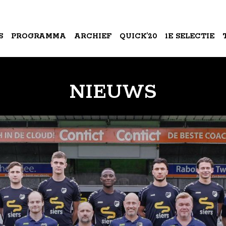
S
PROGRAMMA
ARCHIEF
QUICK’20
1E SELECTIE
A
NIEUWS