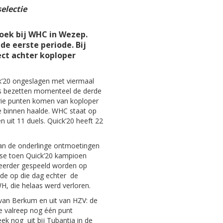
selectie
oek bij WHC in Wezep.
de eerste periode. Bij
ect achter koploper
ck’20 ongeslagen met viermaal
ers bezetten momenteel de derde
rie punten komen van koploper
e binnen haalde. WHC staat op
en uit 11 duels. Quick’20 heeft 22
an de onderlinge ontmoetingen
sse toen Quick’20 kampioen
 eerder gespeeld worden op
de op die dag echter de
H, die helaas werd verloren.
van Berkum en uit van HZV: de
e valreep nog één punt
k nog uit bij Tubantia in de