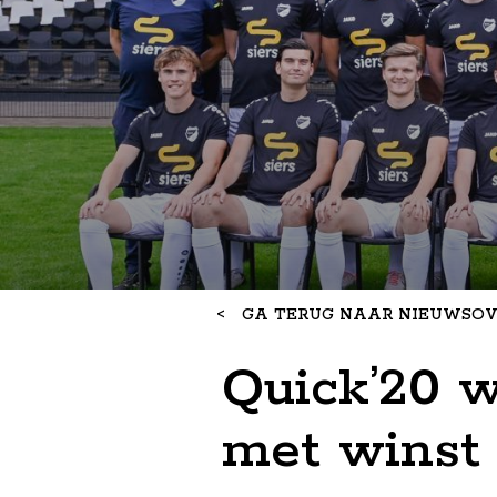
<
GA TERUG NAAR NIEUWSOV
Quick’20 w
met winst