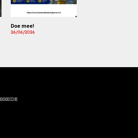
Doe mee!
Mediart-Judan Medic
B.V. nieuwe
26/06/2026
boardingsponsor en
leverancier
fysiomaterialen
25/06/2026
EBREIDE