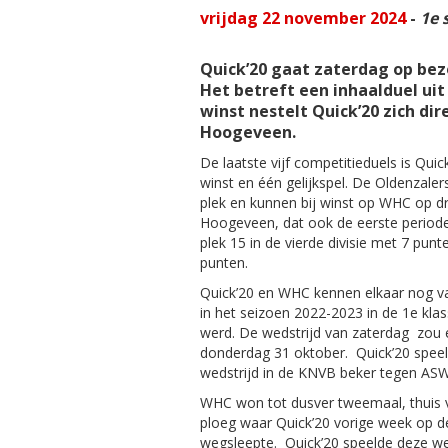
vrijdag 22 november 2024
-
1e 
Quick’20 gaat zaterdag op bez
Het betreft een inhaalduel uit 
winst nestelt Quick’20 zich dir
Hoogeveen.
De laatste vijf competitieduels is Qui
winst en één gelijkspel. De Oldenzal
plek en kunnen bij winst op WHC op d
Hoogeveen, dat ook de eerste period
plek 15 in de vierde divisie met 7 punt
punten.
Quick’20 en WHC kennen elkaar nog v
in het seizoen 2022-2023 in de 1e kla
werd. De wedstrijd van zaterdag zou
donderdag 31 oktober. Quick’20 speel
wedstrijd in de KNVB beker tegen ASW
WHC won tot dusver tweemaal, thuis 
ploeg waar Quick’20 vorige week op d
wegsleepte. Quick’20 speelde deze wee