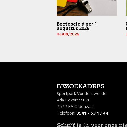
trainingen en
Boetebeleid per 1
rijden ⚠️ (deze
augustus 2026
 en aankomend
06/08/2026
end)
/2026
BEZOEKADRES
Sportpark Vondersweijde
Ada Kokstraat 20
7572 EA Oldenzaal
Telefoon:
0541 - 53 18 44
Schrijf je in
voor onze ni