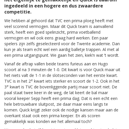
ingedeeld in een hogere en dus zwaardere
competitie.
We hebben al gehoord dat TVC een prima ploeg heeft met
veel scorend vermogen. Maar dit Quick team is aanvallend
sterk, heeft een goed spelinzicht, prima voetballend
vermogen en wil ook eens graag hard werken. Een paar
spelers zijn zelfs geselecteerd voor de Twente academie. Dan
kun je als team echt wel een aardig balletje trappen. Al met al
een prima uitgangspunt. We gaan het zien, kiek’n wat ’t wordt.
Vanaf de aftrap vallen beide teams furieus aan en Hugo
scoort al na 3 minuten de 1-0. Dit kwart is voor Quick maar uit
het niets valt de 1-1 in de slotseconden van het eerste kwart.
e
TVC is in het 2
kwart iets sterker en scoort de 1-2. Ook in het
e
3
kwart is TVC de bovenliggende partij maar scoort niet. De
paal staat twee keer in de weg, de lat keert de bal maar
vooral keeper Sepp heeft een prima dag. Dat is een echt een
hele betrouwbare sluitpost, zie daar maar eens langs te
komen. Quick krijgt zeker ook de nodige kansen maar aan de
overkant staat ook een prima keeper. En als scoren
gemakkelijk was konden we het allemaal toch?
e